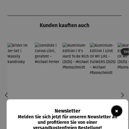
Produktgalerie überspringen
Kunden kauften auch
Der
×
Newsletter
Melden Sie sich jetzt für unseren Newsletter an
und profitieren Sie von einer
versandkostenfreien Bestellung!