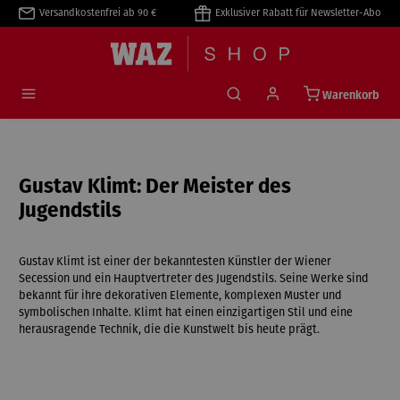
Versandkostenfrei ab 90 €
Exklusiver Rabatt für Newsletter-Abo
alt springen
Warenkorb
Gustav Klimt: Der Meister des
Jugendstils
Gustav Klimt ist einer der bekanntesten Künstler der Wiener
Secession und ein Hauptvertreter des Jugendstils. Seine Werke sind
bekannt für ihre dekorativen Elemente, komplexen Muster und
symbolischen Inhalte. Klimt hat einen einzigartigen Stil und eine
herausragende Technik, die die Kunstwelt bis heute prägt.