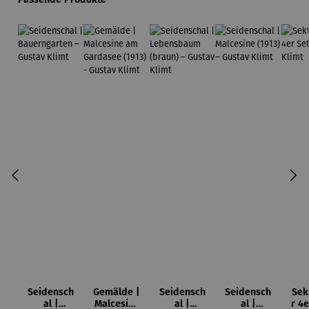
Seidensch
Gemälde |
Seidensch
Seidensch
Sek
al |
Malcesine
al |
al |
r 4e