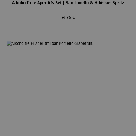
Alkoholfreie Aperitifs Set | San Limello & Hibiskus Spritz
Regulärer Preis:
74,75 €