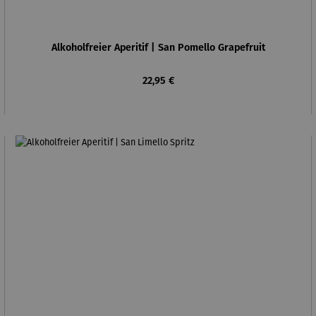
Alkoholfreier Aperitif | San Pomello Grapefruit
Regulärer Preis:
22,95 €