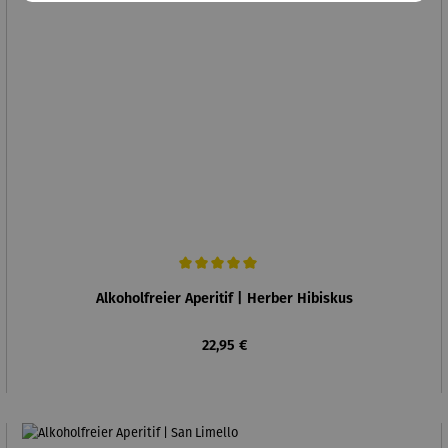
Durchschnittliche Bewertung von 5 von 5 Sternen
Alkoholfreier Aperitif | Herber Hibiskus
Regulärer Preis:
22,95 €