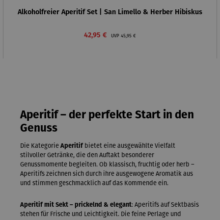
Alkoholfreier Aperitif Set | San Limello & Herber Hibiskus
Verkaufspreis:
Regulärer Preis:
42,95 €
UVP
45,95 €
Aperitif – der perfekte Start in den
Genuss
Die Kategorie
Aperitif
bietet eine ausgewählte Vielfalt
stilvoller Getränke, die den Auftakt besonderer
Genussmomente begleiten. Ob klassisch, fruchtig oder herb –
Aperitifs zeichnen sich durch ihre ausgewogene Aromatik aus
und stimmen geschmacklich auf das Kommende ein.
Aperitif mit Sekt – prickelnd & elegant
: Aperitifs auf Sektbasis
stehen für Frische und Leichtigkeit. Die feine Perlage und