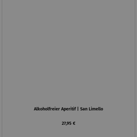
Alkoholfreier Aperitif | San Limello
Regulärer Preis:
27,95 €