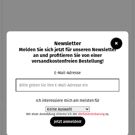
×
Newsletter
Melden Sie sich jetzt für unseren Newsletter
an und profitieren Sie von einer
versandkostenfreien Bestellung!
Durchschnittliche Bewertung von 5 von 5 Sternen
Alkoholfreier Aperitif | Herber Hibiskus
E-Mail-Adresse
Regulärer Preis:
27,95 €
Ich interessiere mich am meisten für
Mit einer Anmeldung stimme ich der
Werbevereinbarung
zu.
Jetzt anmelden!