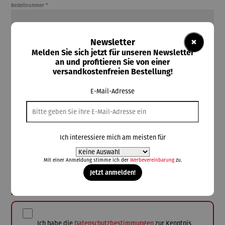
Bestellnummer
*
×
Newsletter
Kommentar
Melden Sie sich jetzt für unseren Newsletter
an und profitieren Sie von einer
versandkostenfreien Bestellung!
E-Mail-Adresse
Anti-Roboter-Verifizierung
Ich interessiere mich am meisten für
Hier klicken
Mit einer Anmeldung stimme ich der
Werbevereinbarung
zu.
Jetzt anmelden!
Friendly
Captcha ⇗
Datenschutz
Ich habe die
Datenschutzbestimmungen
zur Kenntnis