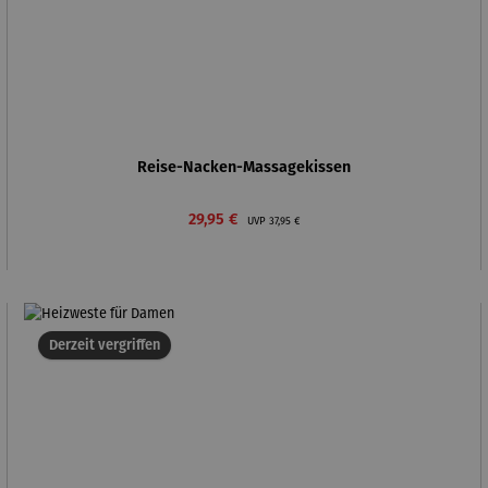
Reise-Nacken-Massagekissen
Verkaufspreis:
Regulärer Preis:
29,95 €
UVP
37,95 €
Derzeit vergriffen