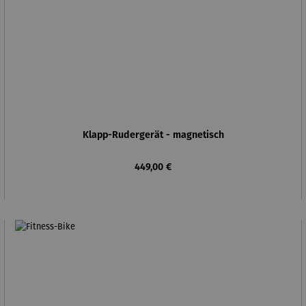
Klapp-Rudergerät - magnetisch
Regulärer Preis:
449,00 €