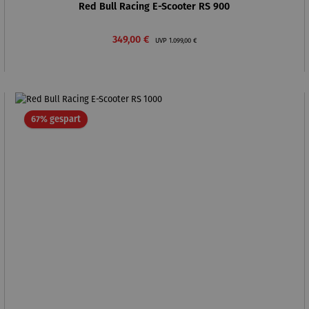
Red Bull Racing E-Scooter RS 900
Verkaufspreis:
Regulärer Preis:
349,00 €
UVP
1.099,00 €
Rabatt
67% gespart