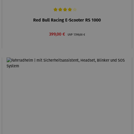
Durchschnittliche Bewertung von 4 von 5 Sternen
Red Bull Racing E-Scooter RS 1000
Verkaufspreis:
Regulärer Preis:
399,00 €
UVP
1.199,00 €