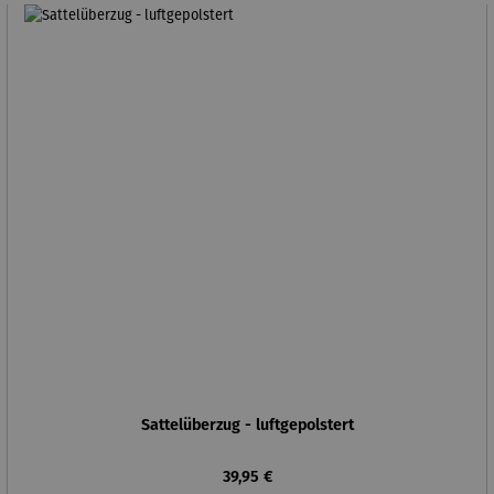
Sattelüberzug - luftgepolstert
Regulärer Preis:
39,95 €