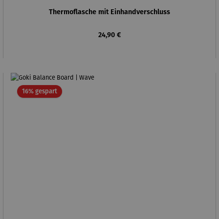
Thermoflasche mit Einhandverschluss
Regulärer Preis:
24,90 €
Rabatt
16% gespart