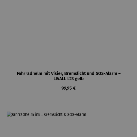
Fahrradhelm mit Visier, Bremslicht und SOS-Alarm –
LIVALL L23 gelb
Regulärer Preis:
99,95 €