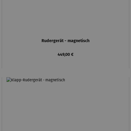
Rudergerät - magnetisch
Regulärer Preis:
449,00 €