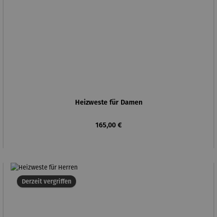
Heizweste für Damen
Regulärer Preis:
165,00 €
Derzeit vergriffen