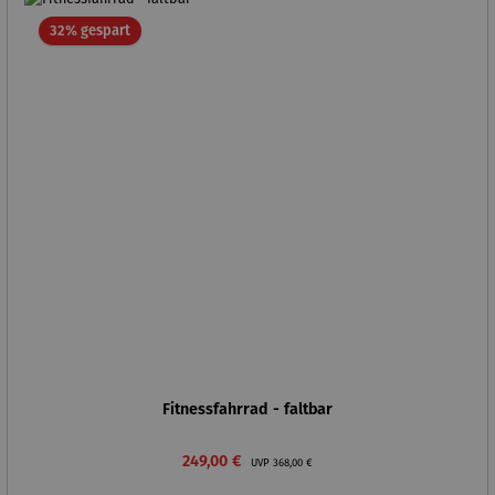
Rabatt
32% gespart
Fitnessfahrrad - faltbar
Verkaufspreis:
Regulärer Preis:
249,00 €
UVP
368,00 €