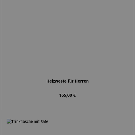
Heizweste für Herren
Regulärer Preis:
165,00 €