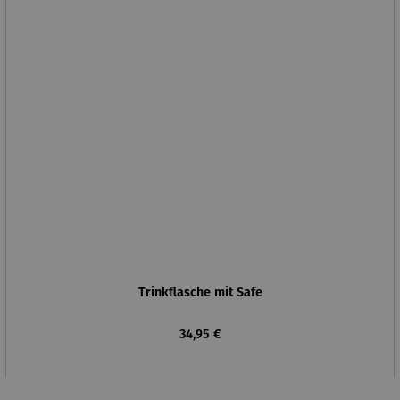
Trinkflasche mit Safe
Regulärer Preis:
34,95 €