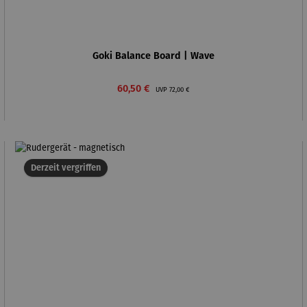
Goki Balance Board | Wave
Verkaufspreis:
Regulärer Preis:
60,50 €
UVP
72,00 €
Derzeit vergriffen