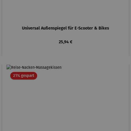
Universal Außenspiegel für E-Scooter & Bikes
Regulärer Preis:
25,94 €
Rabatt
21% gespart