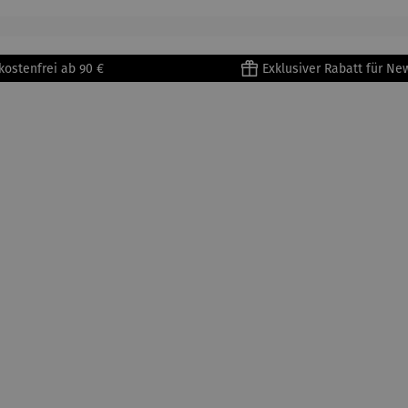
tisse
| 4er Set
Untertass
en mit
Metallges
kostenfrei ab 90 €
Exklusiver Rabatt für Ne
tell