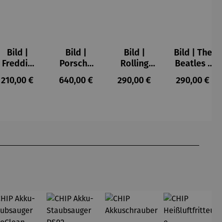
Bild |
Bild |
Bild |
Bild | The
Freddie
Porsche
Rolling
Beatles -
Mercury -
911 (2023)
Stones -
Wortmale
s:
Regulärer Preis:
Regulärer Preis:
Regulärer Preis:
Regulärer P
210,00 €
640,00 €
290,00 €
290,00 €
Wortmale
– Holger
Wortmale
rei SAXA
rei SAXA
Mühlbauer
rei SAXA
Edition
Edition
-
Edition
Gardemin