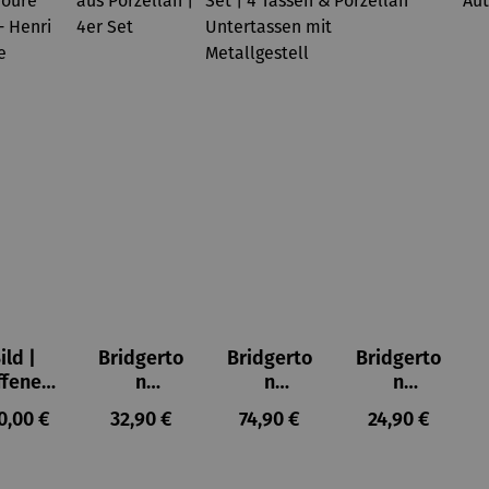
ild |
Bridgerto
Bridgerto
Bridgerto
ffenes
n
n
n
ster in
Espresso
Espressot
Zuckerdo
ulärer Preis:
Regulärer Preis:
Regulärer Preis:
Regulärer Prei
0,00 €
32,90 €
74,90 €
24,90 €
lioure"
becher
assen Set
se aus
905) -
aus
| 4 Tassen
Porzellan
enri
Porzellan
&