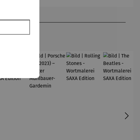
Henri
das Licht
Matisse
– Volker
Kühn