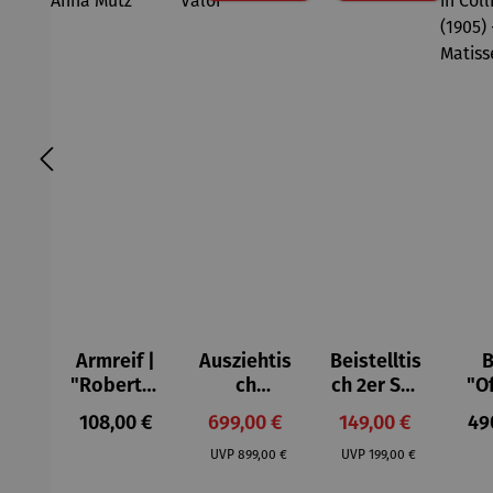
Armreif |
Ausziehtis
Beistelltis
B
"Roberta"
ch
ch 2er Set
"O
– Anna
Aluminium
– Dalias
Fen
Regulärer Preis:
Verkaufspreis:
Verkaufspreis:
Reg
108,00 €
699,00 €
149,00 €
49
Mütz
– Valor
Col
Regulärer Preis:
Regulärer Preis:
(1
UVP
899,00 €
UVP
199,00 €
H