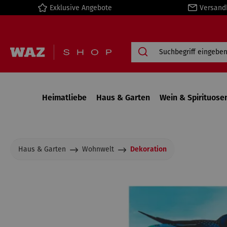
Exklusive Angebote
Versand
springen
Zur Hauptnavigation springen
Heimatliebe
Haus & Garten
Wein & Spirituose
Haus & Garten
Wohnwelt
Dekoration
Bildergalerie überspringen