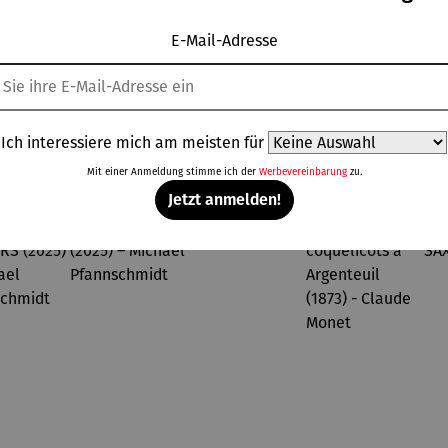
025) –
Michael
Michael
E-Mail-Adresse
chael
Pfannsch
Pfannsch
annsch
midt
midt
midt
Topseller aus der Kategorie Gemälde & Bilder
Ich interessiere mich am meisten für
Mit einer Anmeldung stimme ich der
Werbevereinbarung
zu.
Jetzt anmelden!
Derzeit vergriffen