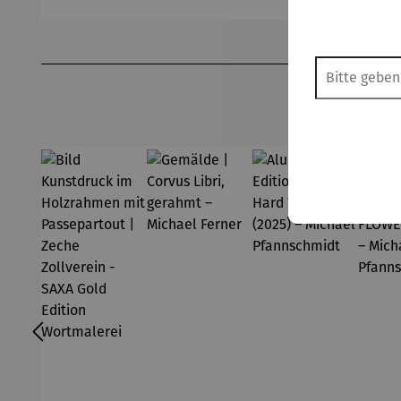
Ferner
Michael
(2
Pfannsch
Mi
Produktgalerie überspringen
midt
Pf