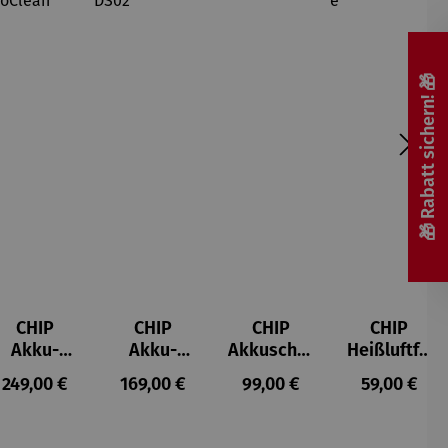
🎁 Rabatt sichern! 🎁
CHIP
CHIP
CHIP
CHIP
Akku-
Akku-
Akkuschra
Heißluftfri
Staubsau
Staubsau
uber
tteuse
s:
Regulärer Preis:
Regulärer Preis:
Regulärer Preis:
Regulärer P
249,00 €
169,00 €
99,00 €
59,00 €
ger
ger DS02
AutoClean