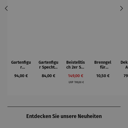
Gartenfigu
Gartenfigu
Beistelltis
Brenngel
Dek
r
r Specht -
ch 2er Set
für
A
Buntspech
Wilson
– Dalias
Gelfeuerst
Regulärer Preis:
Regulärer Preis:
Verkaufspreis:
Regulärer Preis:
Re
94,00 €
84,00 €
149,00 €
10,50 €
79
t Vogel -
Bhire
elle -
Regulärer Preis:
Wilson
FUOCO
UVP
199,00 €
Bhire
Produktgalerie überspringen
Entdecken Sie unsere Neuheiten