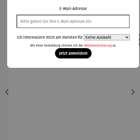
E-Mail-Adresse
Kunden kauften auch
Ich interessiere mich am meisten für
Rabatt
Rabatt
42% gespart
30% gespart
Der
Mit einer Anmeldung stimme ich der
Werbevereinbarung
zu.
Derzeit vergriffen
Jetzt anmelden!