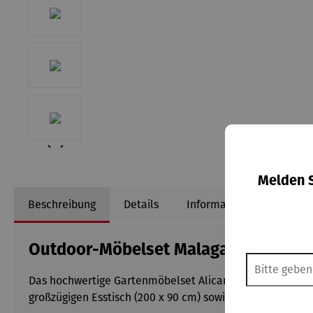
Melden S
Beschreibung
Details
Informationen zum Herst
Outdoor-Möbelset Malaga & Alicante
Das hochwertige Gartenmöbelset Alicante mit Tisch Malag
großzügigen Esstisch (200 x 90 cm) sowie sechs komfortab