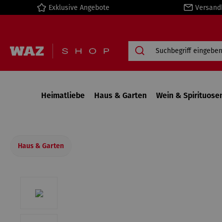
Exklusive Angebote
Versand
springen
Zur Hauptnavigation springen
Heimatliebe
Haus & Garten
Wein & Spirituose
Haus & Garten
Bildergalerie überspringen