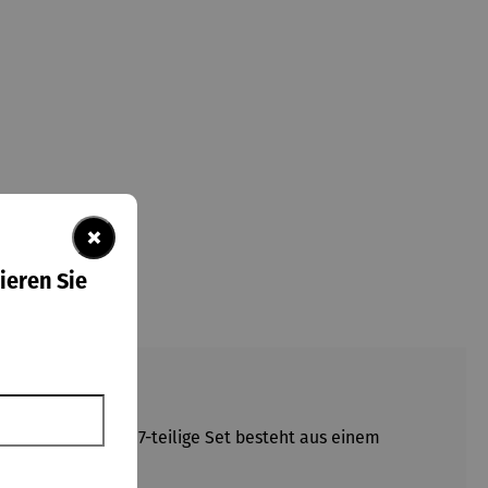
×
ieren Sie
Sitzkomfort. Das 7-teilige Set besteht aus einem
nd Balkon.