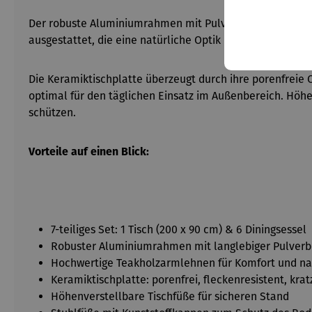
Der robuste Aluminiumrahmen mit Pulverbeschichtung sor
ausgestattet, die eine natürliche Optik mit angenehmem
Die Keramiktischplatte überzeugt durch ihre porenfreie O
optimal für den täglichen Einsatz im Außenbereich. Hö
schützen.
Vorteile auf einen Blick:
7-teiliges Set: 1 Tisch (200 x 90 cm) & 6 Diningsessel
Robuster Aluminiumrahmen mit langlebiger Pulverb
Hochwertige Teakholzarmlehnen für Komfort und nat
Keramiktischplatte: porenfrei, fleckenresistent, kra
Höhenverstellbare Tischfüße für sicheren Stand