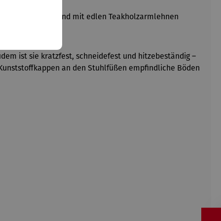
Die Diningsessel sind mit edlen Teakholzarmlehnen
dem ist sie kratzfest, schneidefest und hitzebeständig –
 Kunststoffkappen an den Stuhlfüßen empfindliche Böden