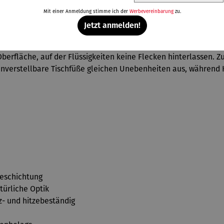
Mit einer Anmeldung stimme ich der
Werbevereinbarung
zu.
gt für Witterungsbeständigkeit und eine lange Lebensdauer. 
Jetzt anmelden!
 Komfort verbinden.
berfläche, auf der Flüssigkeiten keine Flecken hinterlassen. Zu
henverstellbare Tischfüße gleichen Unebenheiten aus, während
eschichtung
ürliche Optik
tz- und hitzebeständig