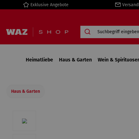
Exklusive Angebote
Versand
springen
Zur Hauptnavigation springen
Heimatliebe
Haus & Garten
Wein & Spirituose
Haus & Garten
Bildergalerie überspringen