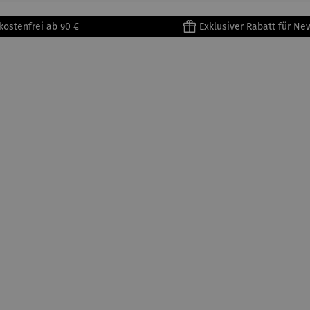
Metallges
kostenfrei ab 90 €
Exklusiver Rabatt für Ne
tell