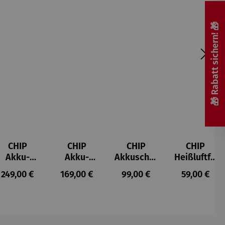
🎁 Rabatt sichern! 🎁
CHIP
CHIP
CHIP
CHIP
Akku-
Akku-
Akkuschra
Heißluftfri
Staubsau
Staubsau
uber
tteuse
s:
Regulärer Preis:
Regulärer Preis:
Regulärer Preis:
Regulärer P
249,00 €
169,00 €
99,00 €
59,00 €
ger
ger DS02
AutoClean