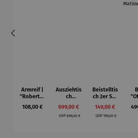
Armreif |
Ausziehtis
Beistelltis
B
"Roberta"
ch
ch 2er Set
"O
– Anna
Aluminium
– Dalias
Fen
Regulärer Preis:
Verkaufspreis:
Verkaufspreis:
Reg
108,00 €
699,00 €
149,00 €
49
Mütz
– Valor
Col
Regulärer Preis:
Regulärer Preis:
(1
UVP
899,00 €
UVP
199,00 €
H
Ma