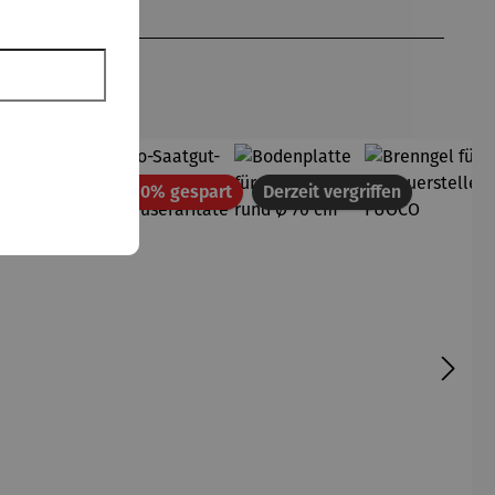
Antoine
de Saint-
Exupéry
att
Rabatt
Rabatt
10% gespart
10% gespart
Derzeit vergriffen