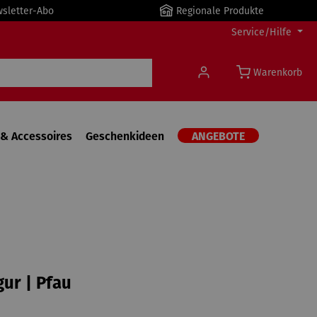
wsletter-Abo
Regionale Produkte
Service/Hilfe
Warenkorb
& Accessoires
Geschenkideen
ANGEBOTE
gur | Pfau