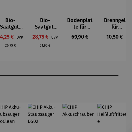
Bio-
Bio-
Bodenplat
Brenngel
Saatgut-
Saatgut-
te für
für
Holzbox S
Kartonbo
Feuerkorb
Gelfeuerst
erkaufspreis:
Verkaufspreis:
Regulärer Preis:
Regulärer P
24,25 €
28,75 €
69,90 €
10,50 €
UVP
UVP
-
x S -
rund Ø 70
elle -
Regulärer Preis:
Regulärer Preis:
Mittelalte
Gemüsera
cm
FUOCO
26,95 €
31,95 €
rliches
ritäten
Gemüse