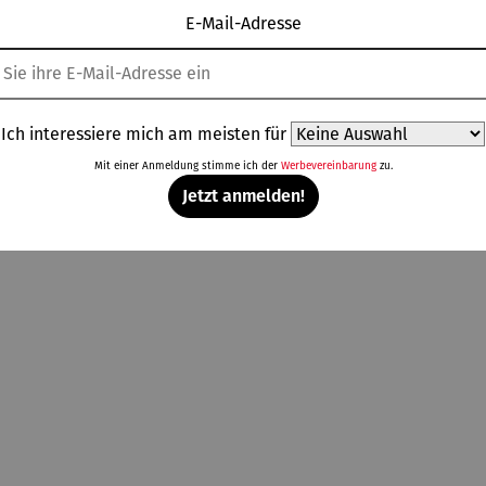
E-Mail-Adresse
Topseller aus der Kategorie Gartenzubehör
Ich interessiere mich am meisten für
Mit einer Anmeldung stimme ich der
Werbevereinbarung
zu.
Rabatt
Rabatt
Rabatt
Rab
% gespart
10% gespart
10% gespart
10% gespart
Jetzt anmelden!