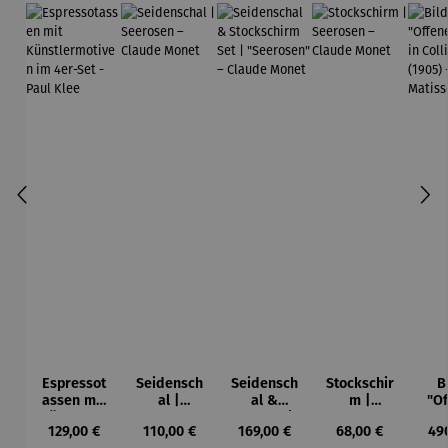
Espressot
Seidensch
Seidensch
Stockschir
B
assen mit
al |
al &
m |
"O
Künstlerm
Seerosen
Stockschir
Seerosen
Fen
Regulärer Preis:
Regulärer Preis:
Regulärer Preis:
Regulärer Preis:
Reg
129,00 €
110,00 €
169,00 €
68,00 €
49
otiven im
– Claude
m Set |
– Claude
Col