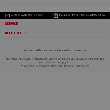
Versandkostenfrei ab 90 €
Exklusiver Rabatt für Newsletter-Abo
SERVICE
RECHTLICHES
Kontakt
Hilfe
Retouren & Reklamation
Impressum
Alle Preise inkl. gesetzl. Mehrwertsteuer zzgl.
Versandkosten
und ggf. Nachnahmegebühren,
wenn nicht anders angegeben.
© 2026 WAZ - Alle Rechte vorbehalten. Theme by
ThemeWare®