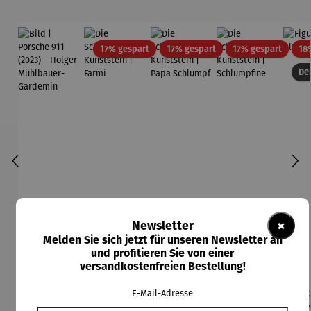
Rabatt
Rabatt
Rabatt
17% gespart
17% gespart
17% gespart
18
Der
×
Newsletter
Melden Sie sich jetzt für unseren Newsletter an
und profitieren Sie von einer
versandkostenfreien Bestellung!
Bild |
Die
Die
Die
Fi
E-Mail-Adresse
Durchschnittliche Bewertung von 5 von 5 Sternen
Durchschnittliche Bewertung von 5 von
Durchschnittliche Be
Porsche
Schlümpfe
Schlümpfe
Schlümpfe
Bla