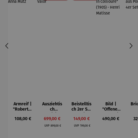
Armreif |
Ausziehtis
Beistelltis
Bild |
Bri
"Roberta"
ch
ch 2er Set
"Offenes
– Anna
Aluminium
– Dalias
Fenster in
Esp
Regulärer Preis:
Verkaufspreis:
Verkaufspreis:
Regulärer Preis:
Re
108,00 €
699,00 €
149,00 €
490,00 €
32
Mütz
– Valor
Collioure"
ech
Regulärer Preis:
Regulärer Preis:
(1905) -
Por
UVP
899,00 €
UVP
199,00 €
Henri
| 4
Matisse