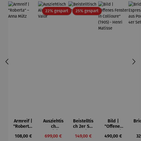
Rabatt
Rabatt
22% gespart
25% gespart
Armreif |
Ausziehtis
Beistelltis
Bild |
Bri
"Roberta"
ch
ch 2er Set
"Offenes
– Anna
Aluminium
– Dalias
Fenster in
Esp
Regulärer Preis:
Verkaufspreis:
Verkaufspreis:
Regulärer Preis:
Re
108,00 €
699,00 €
149,00 €
490,00 €
32
Mütz
– Valor
Collioure"
ech