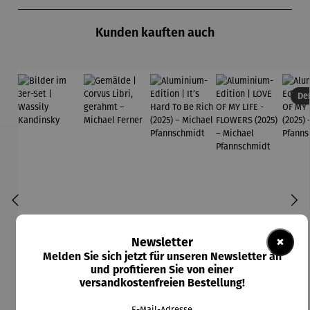
Produktgalerie überspringen
Kunden kauften auch
Der
×
Newsletter
Melden Sie sich jetzt für unseren Newsletter an
und profitieren Sie von einer
versandkostenfreien Bestellung!
E-Mail-Adresse