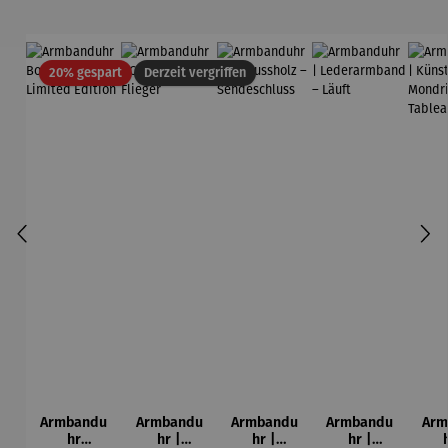
Rabatt
20% gespart
Derzeit vergriffen
Armbandu
Armbandu
Armbandu
Armbandu
Arm
hr
hr |
hr |
hr |