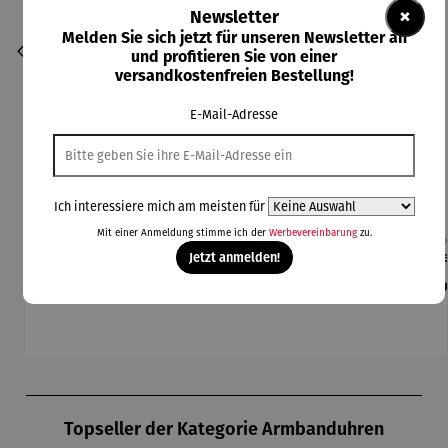
×
Newsletter
Melden Sie sich jetzt für unseren Newsletter an
und profitieren Sie von einer
versandkostenfreien Bestellung!
E-Mail-Adresse
Ich interessiere mich am meisten für
Mit einer Anmeldung stimme ich der
Werbevereinbarung
zu.
Gartentas
Nestschau
Outdoorze
Großes
Feu
che mit
kel XL
lt Tipi
Gartenset
h
Jetzt anmelden!
Gartenwer
mit
Regulärer Preis:
Regulärer Preis:
Regulärer Preis:
Regulärer Preis:
Re
21,99 €
69,99 €
189,99 €
69,99 €
99
kzeug
Schubkarr
„Tiny
e
Garden“
Produktgalerie überspringen
Topseller der Kategorie Armbanduhren