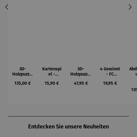
3D-
Kartenspi
3D-
4 Gewinnt
Abd
Holzpuzzle
el -
Holzpuzzle
- FC
- Set
Mahlzeit
Eulen-
Schalke
Wo
Regulärer Preis:
Regulärer Preis:
Regulärer Preis:
Regulärer Preis:
135,00 €
15,90 €
47,95 €
19,95 €
Weltkarte
Pendeluhr
04
13
Produktgalerie überspringen
Entdecken Sie unsere Neuheiten