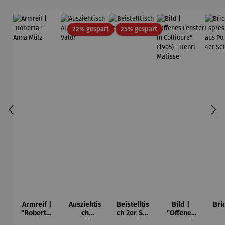
Rabatt
Rabatt
22% gespart
25% gespart
Armreif |
Ausziehtis
Beistelltis
Bild |
Bri
"Roberta"
ch
ch 2er Set
"Offenes
– Anna
Aluminium
– Dalias
Fenster in
Esp