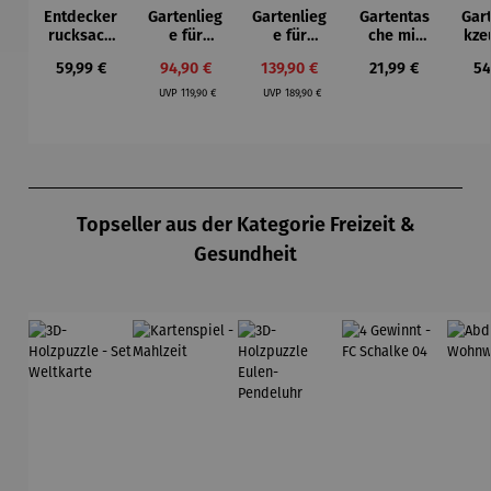
Entdecker
Gartenlieg
Gartenlieg
Gartentas
Gar
rucksack
e für
e für
che mit
kze
Discover
Kinder
Kinder - 2
Gartenwer
Regulärer Preis:
Verkaufspreis:
Verkaufspreis:
Regulärer Preis:
Re
59,99 €
94,90 €
139,90 €
21,99 €
54
Sitzer
kzeug
Sch
Regulärer Preis:
Regulärer Preis:
„Tiny
UVP
119,90 €
UVP
189,90 €
Garden“
Produktgalerie überspringen
Topseller aus der Kategorie Freizeit &
Gesundheit