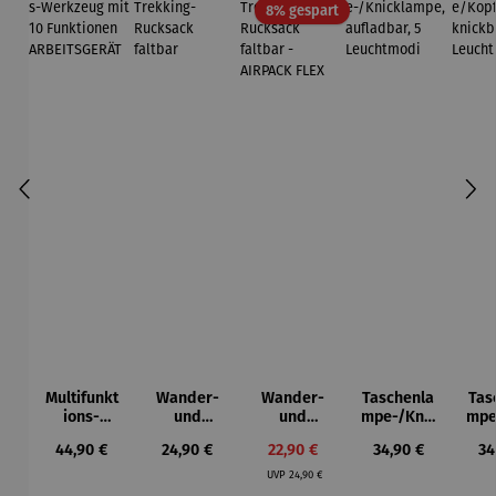
Rabatt
8% gespart
Multifunkt
Wander-
Wander-
Taschenla
Tas
ions-
und
und
mpe-/Knic
mpe
Werkzeug
Trekking-
Trekking-
klampe,
am
Regulärer Preis:
Regulärer Preis:
Verkaufspreis:
Regulärer Preis:
Re
44,90 €
24,90 €
22,90 €
34,90 €
34
mit 10
Rucksack
Rucksack
aufladbar,
kni
Regulärer Preis:
Funktione
faltbar
faltbar -
5
UVP
24,90 €
n
AIRPACK
Leuchtmo
Leu