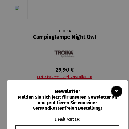
TROIKA
Campinglampe Night Owl
29,90 €
Preise inkl. MwSt. zzgl. Versandkosten
×
Newsletter
Lieferzeit: 2-3 Tage
Melden Sie sich jetzt für unseren Newsletter an
und profitieren Sie von einer
In den Warenkorb
versandkostenfreien Bestellung!
E-Mail-Adresse