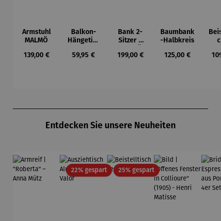
Armstuhl
Balkon-
Bank 2-
Baumbank
Beis
MALMÖ
Hängetisc
Sitzer –
-Halbkreis
c
h
MALMÖ
Ho
Regulärer Preis:
Regulärer Preis:
Regulärer Preis:
Regulärer Preis:
Reg
139,00 €
59,95 €
199,00 €
125,00 €
10
BERKELEY
Tea
Du
Produktgalerie überspringen
Entdecken Sie unsere Neuheiten
Rabatt
Rabatt
22% gespart
25% gespart