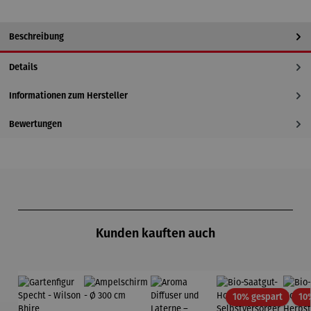
Beschreibung
Details
Informationen zum Hersteller
Bewertungen
Produktgalerie überspringen
Kunden kauften auch
Rabatt
10% gespart
10