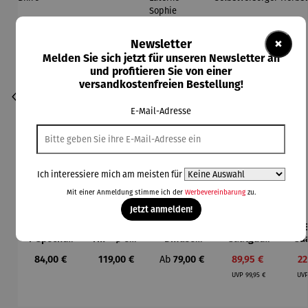
×
Newsletter
Melden Sie sich jetzt für unseren Newsletter an
und profitieren Sie von einer
versandkostenfreien Bestellung!
E-Mail-Adresse
Ich interessiere mich am meisten für
Mit einer Anmeldung stimme ich der
Werbevereinbarung
zu.
Jetzt anmelden!
Gartenfigu
Ampelschi
Aroma
Bio-
Durchschnittliche Bewertung von 4.5 von 5 Sternen
Durchschnittliche Bewertung von 4 vo
r Specht -
rm - Ø 300
Diffuser
Saatgut-
Sa
Wilson
cm
und
Holzbox L
Hol
Regulärer Preis:
Regulärer Preis:
Regulärer Preis:
Verkaufspreis:
Ve
84,00 €
119,00 €
Ab
79,00 €
89,95 €
22
Bhire
Laterne –
-
- 
Regulärer Preis:
Sophie
Selbstvers
UVP
99,95 €
UV
orger