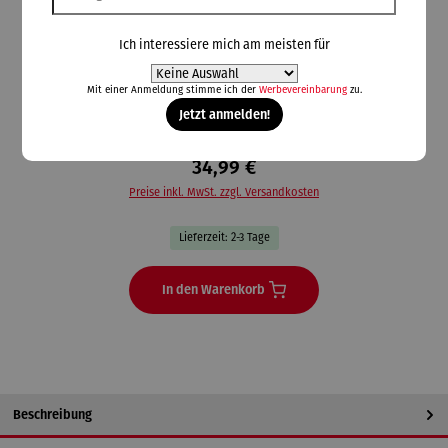
Gomazing (Piatnik)
Ich interessiere mich am meisten für
Activity - Original
Mit einer Anmeldung stimme ich der
Werbevereinbarung
zu.
Jetzt anmelden!
34,99 €
Preise inkl. MwSt. zzgl. Versandkosten
Lieferzeit: 2-3 Tage
In den Warenkorb
Beschreibung