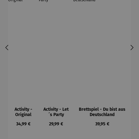
Activity -
Activity - Let
Brettspiel - Du bist aus
Original
´s Party
Deutschland
Regulärer Preis:
Regulärer Preis:
Regulärer Preis:
34,99 €
29,99 €
39,95 €