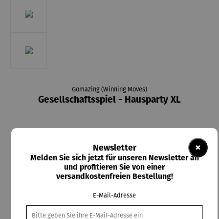
Gomazing (Winning Moves)
Gesellschaftsspiel - Hausparty XL
×
Newsletter
34,95 €
Melden Sie sich jetzt für unseren Newsletter an
und profitieren Sie von einer
Preise inkl. MwSt. zzgl. Versandkosten
versandkostenfreien Bestellung!
Lieferzeit: 2-3 Tage
E-Mail-Adresse
In den Warenkorb