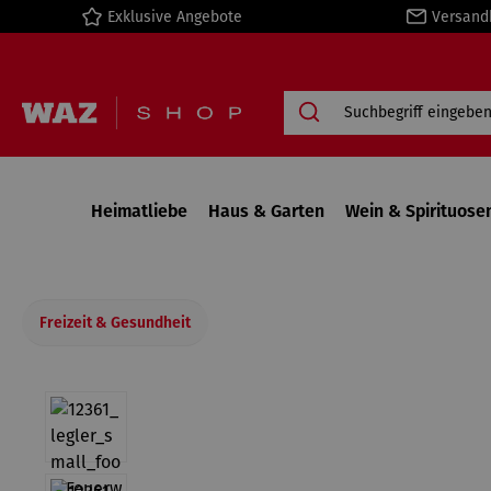
Exklusive Angebote
Versand
springen
Zur Hauptnavigation springen
Heimatliebe
Haus & Garten
Wein & Spirituose
Freizeit & Gesundheit
Bildergalerie überspringen