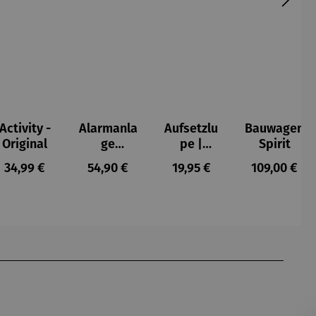
Activity -
Alarmanla
Aufsetzlu
Bauwagen
Original
ge
pe |
Spirit
Glasbruch
10fache
s:
Regulärer Preis:
Regulärer Preis:
Regulärer Preis:
Regulärer P
34,99 €
54,90 €
19,95 €
109,00 €
und
Vergrößer
Türgriff-
ung
Alarm