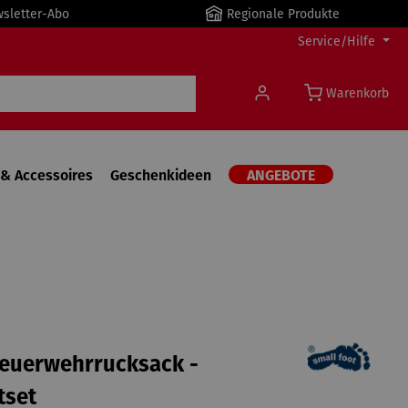
wsletter-Abo
Regionale Produkte
Service/Hilfe
Warenkorb
& Accessoires
Geschenkideen
ANGEBOTE
Feuerwehrrucksack -
tset