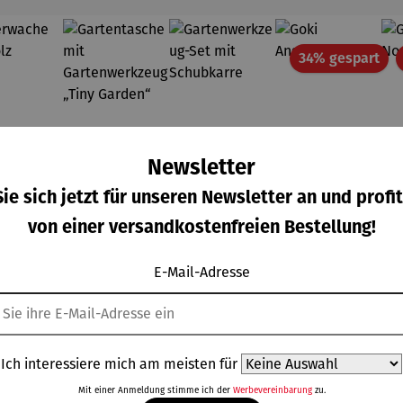
Rab
34% gespart
Newsletter
ie sich jetzt für unseren Newsletter an und profit
von einer versandkostenfreien Bestellung!
E-Mail-Adresse
Ich interessiere mich am meisten für
uerwac
Gartentas
Gartenwer
Goki
e aus
che mit
kzeug-Set
Angelspiel
Mit einer Anmeldung stimme ich der
Werbevereinbarung
zu.