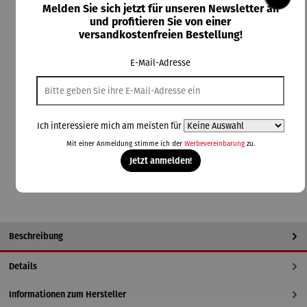
Melden Sie sich jetzt für unseren Newsletter an
Rabatt
15% gespart
und profitieren Sie von einer
versandkostenfreien Bestellung!
76,49 €
UVP
89,99 €
E-Mail-Adresse
Preise inkl. MwSt. zzgl. Versandkosten
Lieferzeit: 3-5 Tage
Ich interessiere mich am meisten für
Mit einer Anmeldung stimme ich der
Werbevereinbarung
zu.
In den Warenkorb
Jetzt anmelden!
Beschreibung
Details
Informationen zum Hersteller