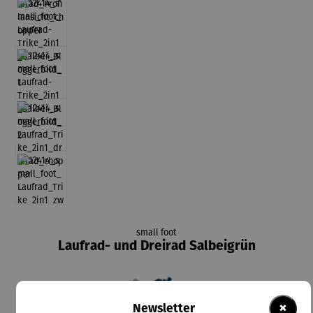
small foot
Laufrad- und Dreirad Salbeigrün
×
Newsletter