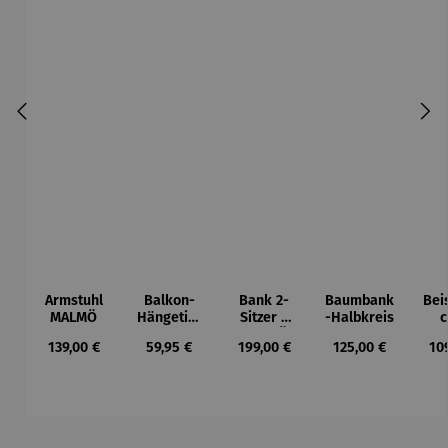
Armstuhl
Balkon-
Bank 2-
Baumbank
Beis
MALMÖ
Hängetisc
Sitzer –
-Halbkreis
c
h
MALMÖ
Ho
Regulärer Preis:
Regulärer Preis:
Regulärer Preis:
Regulärer Preis:
Reg
139,00 €
59,95 €
199,00 €
125,00 €
10
BERKELEY
Tea
Du
Produktgalerie überspringen