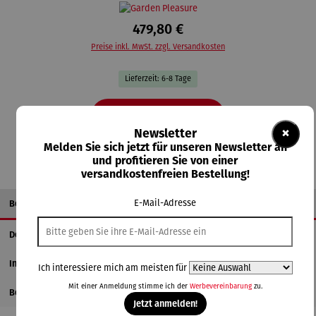
479,80 €
Preise inkl. MwSt. zzgl. Versandkosten
Lieferzeit: 6-8 Tage
In den Warenkorb
×
Newsletter
Melden Sie sich jetzt für unseren Newsletter an
und profitieren Sie von einer
versandkostenfreien Bestellung!
E-Mail-Adresse
Beschreibung
Details
Informationen zum Hersteller
Ich interessiere mich am meisten für
Mit einer Anmeldung stimme ich der
Werbevereinbarung
zu.
Bewertungen
Jetzt anmelden!