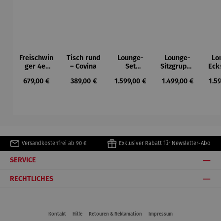
Freischwin
Tisch rund
Lounge-
Lounge-
Lo
ger 4er
– Covina
Set
Sitzgruppe
Eck
Set –
DONNA
| TULUM
p
Regulärer Preis:
Regulärer Preis:
Regulärer Preis:
Regulärer Preis:
Reg
679,00 €
389,00 €
1.599,00 €
1.499,00 €
1.5
Covina
T
Versandkostenfrei ab 90 €
Exklusiver Rabatt für Newsletter-Abo
SERVICE
RECHTLICHES
Kontakt
Hilfe
Retouren & Reklamation
Impressum