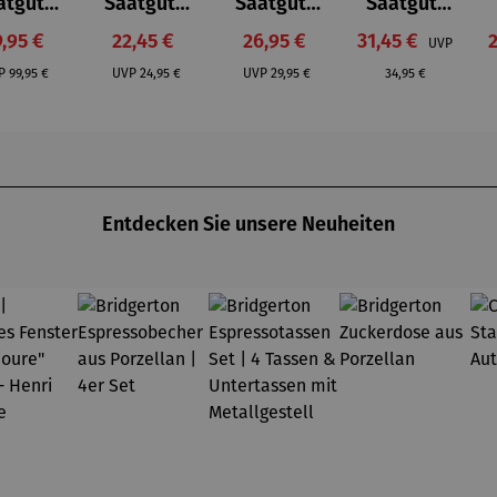
atgut-
Saatgut-
Saatgut-
Saatgut-
zbox L
Holzbox S
Holzbox S
Holzbox S
rkaufspreis:
Verkaufspreis:
Verkaufspreis:
Verkaufspreis:
V
,95 €
22,45 €
26,95 €
31,45 €
UVP
-
- Herbst
-
-
Regulärer Preis:
Regulärer Preis:
Regulärer Preis:
Regulärer Preis:
bstver
Historisch
Hochbeet
P
99,95 €
UVP
24,95 €
UVP
29,95 €
34,95 €
orger
es
Gemüse
Entdecken Sie unsere Neuheiten