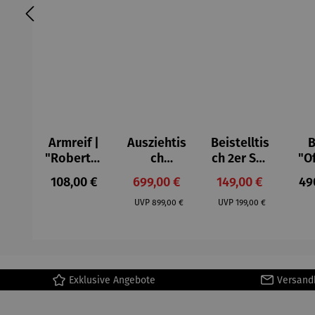
Armreif |
Ausziehtis
Beistelltis
B
"Roberta"
ch
ch 2er Set
"O
– Anna
Aluminium
– Dalias
Fen
Regulärer Preis:
Verkaufspreis:
Verkaufspreis:
Reg
108,00 €
699,00 €
149,00 €
49
Mütz
– Valor
Col
Regulärer Preis:
Regulärer Preis:
(1
UVP
899,00 €
UVP
199,00 €
H
Ma
Exklusive Angebote
Versand