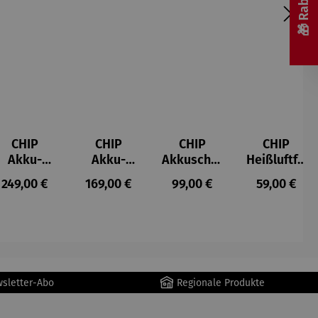
CHIP
CHIP
CHIP
CHIP
Akku-
Akku-
Akkuschra
Heißluftfri
Staubsau
Staubsau
uber
tteuse
s:
Regulärer Preis:
Regulärer Preis:
Regulärer Preis:
Regulärer P
249,00 €
169,00 €
99,00 €
59,00 €
ger
ger DS02
AutoClean
wsletter-Abo
Regionale Produkte