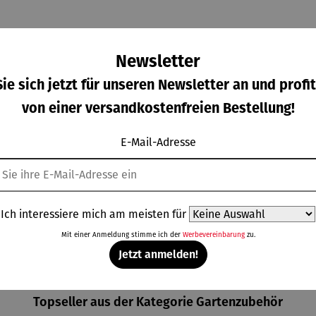
Newsletter
ie sich jetzt für unseren Newsletter an und profit
von einer versandkostenfreien Bestellung!
E-Mail-Adresse
umbank
Beistelltis
Beistelltis
Beistelltis
Durchschnittliche Bewertung von 
lbkreis
ch &
ch |
ch aus
Hocker |
klappbar
Teakholz
gulärer Preis:
Regulärer Preis:
Regulärer Preis:
Verkaufspreis:
5,00 €
109,00 €
39,00 €
119,00 €
Teakholz –
Teakholz –
3er Set
Regulärer Preis:
Dunham
Devon
UVP
129,00 €
Ich interessiere mich am meisten für
Mit einer Anmeldung stimme ich der
Werbevereinbarung
zu.
Jetzt anmelden!
Topseller aus der Kategorie Gartenzubehör