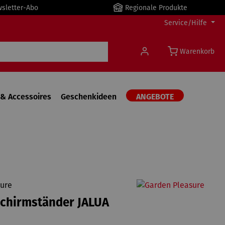
wsletter-Abo
Regionale Produkte
Service/Hilfe
Warenkorb
& Accessoires
Geschenkideen
ANGEBOTE
ure
chirmständer JALUA