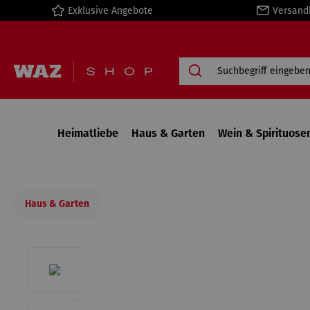
Exklusive Angebote
Versand
springen
Zur Hauptnavigation springen
Heimatliebe
Haus & Garten
Wein & Spirituose
Haus & Garten
Bildergalerie überspringen