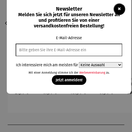
×
Newsletter
Melden Sie sich jetzt für unseren Newsletter an
und profitieren Sie von einer
versandkostenfreien Bestellung!
E-Mail-Adresse
Ich interessiere mich am meisten für
Mit einer Anmeldung stimme ich der
Werbevereinbarung
zu.
Gartentas
Nestschau
Outdoorze
Großes
Feu
Jetzt anmelden!
che mit
kel XL
lt Tipi
Gartenset
h
Gartenwer
mit
Regulärer Preis:
Regulärer Preis:
Regulärer Preis:
Regulärer Preis:
Re
21,99 €
69,99 €
189,99 €
69,99 €
99
kzeug
Schubkarr
„Tiny
e
Garden“
Produktgalerie überspringen