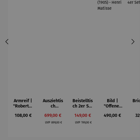
Armreif |
Ausziehtis
Beistelltis
Bild |
Bri
"Roberta"
ch
ch 2er Set
"Offenes
– Anna
Aluminium
– Dalias
Fenster in
Esp
Regulärer Preis:
Verkaufspreis:
Verkaufspreis:
Regulärer Preis:
Re
108,00 €
699,00 €
149,00 €
490,00 €
32
Mütz
– Valor
Collioure"
ech
Regulärer Preis:
Regulärer Preis:
(1905) -
Por
UVP
899,00 €
UVP
199,00 €
Henri
| 4
Matisse