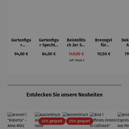
Gartenfigu
Gartenfigu
Beistelltis
Brenngel
Dek
r
r Specht -
ch 2er Set
für
A
Buntspech
Wilson
– Dalias
Gelfeuerst
Regulärer Preis:
Regulärer Preis:
Verkaufspreis:
Regulärer Preis:
Re
94,00 €
84,00 €
149,00 €
10,50 €
79
t Vogel -
Bhire
elle -
Regulärer Preis:
Wilson
FUOCO
UVP
199,00 €
Bhire
Produktgalerie überspringen
Entdecken Sie unsere Neuheiten
Rabatt
Rabatt
22% gespart
25% gespart