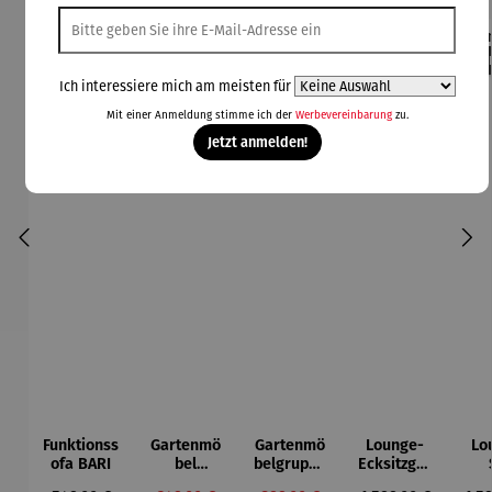
Rabatt
Rabatt
42% gespart
30% gespart
Der
Ich interessiere mich am meisten für
Derzeit vergriffen
Mit einer Anmeldung stimme ich der
Werbevereinbarung
zu.
Jetzt anmelden!
Funktionss
Gartenmö
Gartenmö
Lounge-
Lo
ofa BARI
bel
belgruppe
Ecksitzgru
Lounge
aus
ppe |
D