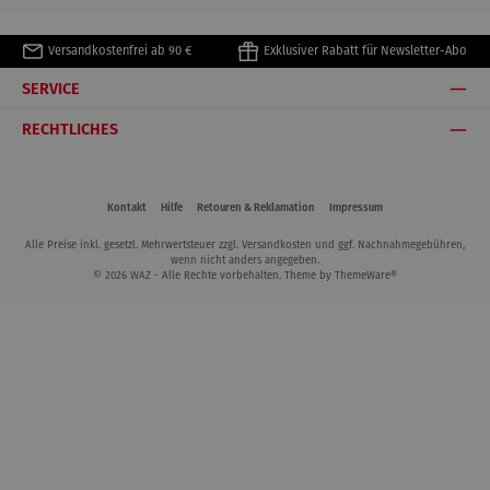
Versandkostenfrei ab 90 €
Exklusiver Rabatt für Newsletter-Abo
SERVICE
RECHTLICHES
Kontakt
Hilfe
Retouren & Reklamation
Impressum
Alle Preise inkl. gesetzl. Mehrwertsteuer zzgl.
Versandkosten
und ggf. Nachnahmegebühren,
wenn nicht anders angegeben.
© 2026 WAZ - Alle Rechte vorbehalten. Theme by
ThemeWare®