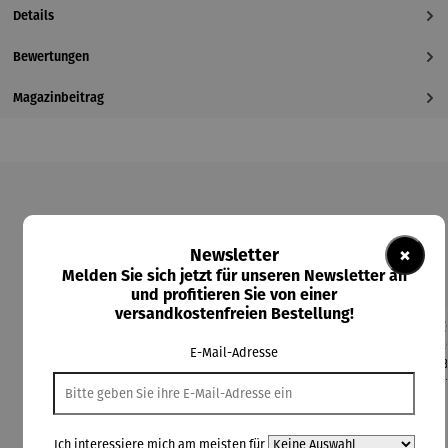
Details
Bewertungen
Magazinbeitrag
Produktgalerie überspringen
×
Newsletter
Kunden kauften auch
Melden Sie sich jetzt für unseren Newsletter an
und profitieren Sie von einer
versandkostenfreien Bestellung!
Rabatt
Rabatt
Rabatt
17% gespart
20% gespart
8% gespart
E-Mail-Adresse
Ich interessiere mich am meisten für