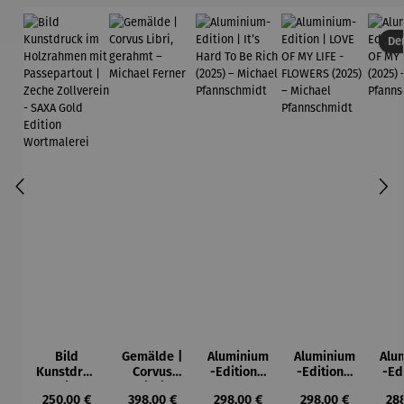
Der
Bild
Gemälde |
Aluminium
Aluminium
Alu
Kunstdruc
Corvus
-Edition |
-Edition |
-Ed
k im
Libri,
It’s Hard
LOVE OF
LO
Regulärer Preis:
Regulärer Preis:
Regulärer Preis:
Regulärer Preis:
Reg
250,00 €
398,00 €
298,00 €
298,00 €
28
Holzrahm
gerahmt –
To Be Rich
MY LIFE -
MY