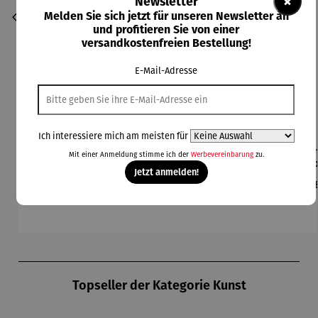
×
Newsletter
Melden Sie sich jetzt für unseren Newsletter an
und profitieren Sie von einer
versandkostenfreien Bestellung!
E-Mail-Adresse
Ich interessiere mich am meisten für
Bilder im
Collier |
Gartenfigu
Gartenfigu
Gem
Durchschnittliche Bewertung von 5 von 5 Sternen
Mit einer Anmeldung stimme ich der
Werbevereinbarung
zu.
3er-Set |
Sonnensc
r
r Specht -
Co
Jetzt anmelden!
Wassily
heibe mit
Buntspech
Wilson
L
Regulärer Preis:
Regulärer Preis:
Regulärer Preis:
Regulärer Preis:
Reg
395,00 €
260,00 €
94,00 €
84,00 €
39
Kandinsky
Malachitp
t Vogel -
Bhire
ger
erlen –
Wilson
Mi
Petra
Bhire
F
Waszak
Produktgalerie überspringen
Topseller der Kategorie Kunst