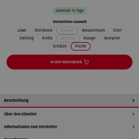
Lieferzeit: 14 Tage
auswählen
Sternzeichen-Auswahl
Löwe
Steinbock
Widder
Wassermann
Stier
(Diese Option ist zurzeit nicht verfügbar.)
Zwilling
Krebs
Jungfrau
Waage
Skorpion
(Diese Option ist zurzeit nicht verfügbar.)
Schütze
Fische
In den Warenkorb
Beschreibung
Über den Künstler
Informationen zum Hersteller