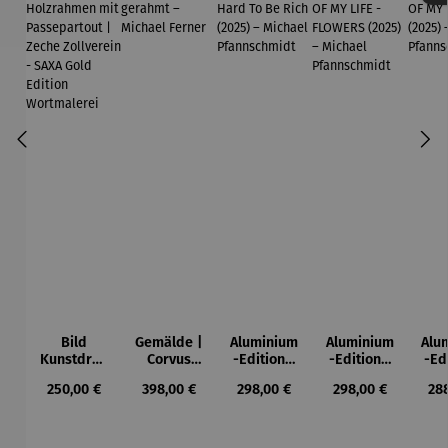
Bild
Gemälde |
Aluminium
Aluminium
Alu
Kunstdruc
Corvus
-Edition |
-Edition |
-Ed
k im
Libri,
It’s Hard
LOVE OF
LO
Regulärer Preis:
Regulärer Preis:
Regulärer Preis:
Regulärer Preis:
Reg
250,00 €
398,00 €
298,00 €
298,00 €
28
Holzrahm
gerahmt –
To Be Rich
MY LIFE -
MY
en mit
Michael
(2025) –
FLOWERS
(2
Passepart
Ferner
Michael
(2025) –
Mi
out |
Pfannsch
Michael
Pfa