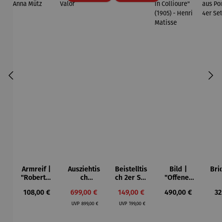
Armreif |
Ausziehtis
Beistelltis
Bild |
Bri
"Roberta"
ch
ch 2er Set
"Offenes
– Anna
Aluminium
– Dalias
Fenster in
Esp
Regulärer Preis:
Verkaufspreis:
Verkaufspreis:
Regulärer Preis:
Re
108,00 €
699,00 €
149,00 €
490,00 €
32
Mütz
– Valor
Collioure"
ech
Regulärer Preis:
Regulärer Preis:
(1905) -
Por
UVP
899,00 €
UVP
199,00 €
Henri
| 4
Matisse