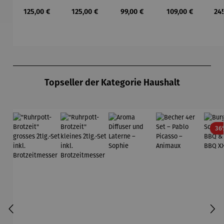
No. 2b LAB
No. 2h LAB
No. 1 LAB
No. 1b LAB
Mac
Regulärer Preis:
Regulärer Preis:
Regulärer Preis:
Regulärer Preis:
Reg
125,00 €
125,00 €
99,00 €
109,00 €
24
Fam
KU
Produktgalerie überspringen
Topseller der Kategorie Haushalt
36