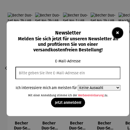
×
Newsletter
Melden Sie sich jetzt für unseren Newsletter an
und profitieren Sie von einer
versandkostenfreien Bestellung!
E-Mail-Adresse
Ich interessiere mich am meisten für
Mit einer Anmeldung stimme ich der
Werbevereinbarung
zu.
Jetzt anmelden!
Becher
Becher
Becher
Becher
Be
Duo-Set
Duo-Set
Duo-Set
Duo-Set
L