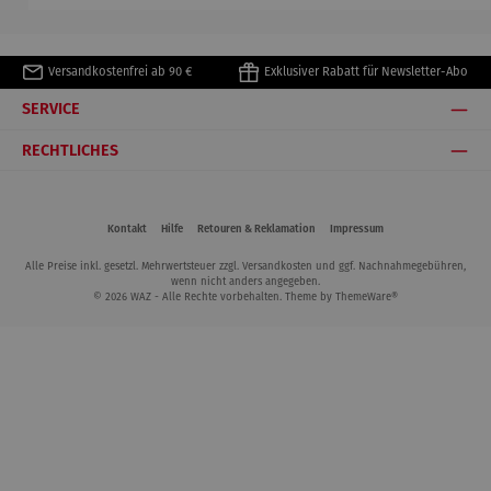
Versandkostenfrei ab 90 €
Exklusiver Rabatt für Newsletter-Abo
SERVICE
RECHTLICHES
Kontakt
Hilfe
Retouren & Reklamation
Impressum
Alle Preise inkl. gesetzl. Mehrwertsteuer zzgl.
Versandkosten
und ggf. Nachnahmegebühren,
wenn nicht anders angegeben.
© 2026 WAZ - Alle Rechte vorbehalten. Theme by
ThemeWare®