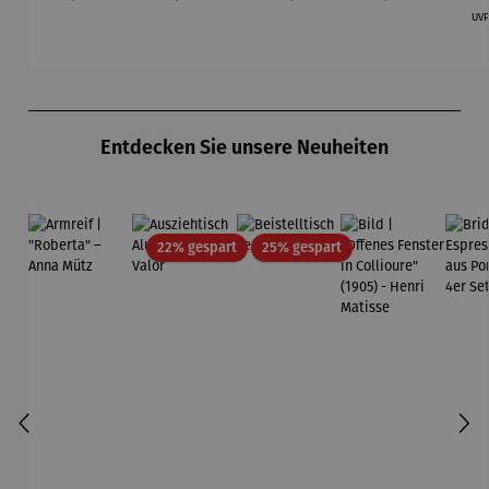
inkl.
inkl.
Sophie
Animaux
& W
UV
Brotzeitm
Brotzeitm
BB
esser
esser
Produktgalerie überspringen
Entdecken Sie unsere Neuheiten
Rabatt
Rabatt
22% gespart
25% gespart