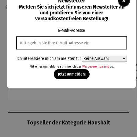
×
Newsletter
Melden Sie sich jetzt für unseren Newsletter an
und profitieren Sie von einer
versandkostenfreien Bestellung!
E-Mail-Adresse
Ich interessiere mich am meisten für
Becher
Becher
Becher
Becher
Be
Mit einer Anmeldung stimme ich der
Werbevereinbarung
zu.
Duo-Set
Duo-Set
Duo-Set
Duo-Set
L
Jetzt anmelden!
No. 2b LAB
No. 2h LAB
No. 1 LAB
No. 1b LAB
Mac
Regulärer Preis:
Regulärer Preis:
Regulärer Preis:
Regulärer Preis:
Reg
125,00 €
125,00 €
99,00 €
109,00 €
24
Fam
KU
Produktgalerie überspringen
Topseller der Kategorie Haushalt