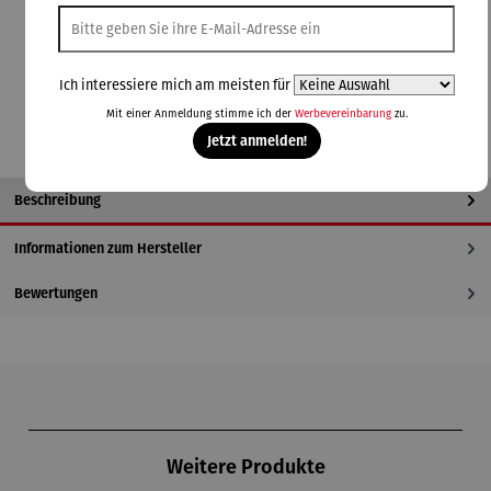
blau
gelb
grün
orange
pink
rot
schwarz
In den Warenkorb
Ich interessiere mich am meisten für
Mit einer Anmeldung stimme ich der
Werbevereinbarung
zu.
Jetzt anmelden!
Beschreibung
Informationen zum Hersteller
Bewertungen
Produktgalerie überspringen
Weitere Produkte