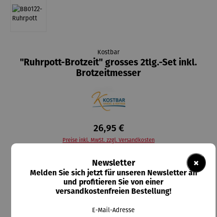
Kostbar
"Ruhrpott-Brotzeit" grosses 2tlg.-Set inkl.
Brotzeitmesser
26,95 €
Preise inkl. MwSt. zzgl. Versandkosten
×
Newsletter
Durchschnittliche Bewertung von 5 von 5 Sternen
1 Bewertung
Melden Sie sich jetzt für unseren Newsletter an
und profitieren Sie von einer
versandkostenfreien Bestellung!
Lieferzeit: 2-5 Tage
auswählen
Messerfarbe
E-Mail-Adresse