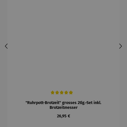
Durchschnittliche Bewertung von 5 von 5 Sternen
"Ruhrpott-Brotzeit" grosses 2tlg.-Set inkl.
Brotzeitmesser
Regulärer Preis:
26,95 €