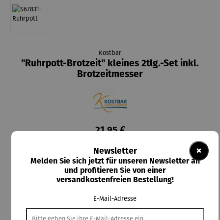
Kostbar
"Ruhrpott-Brotzeit" kleines 2tlg.-Set inkl.
Brotzeitmesser
21,95 €
Preise inkl. MwSt. zzgl. Versandkosten
×
Newsletter
Melden Sie sich jetzt für unseren Newsletter an
Lieferzeit: 2-5 Tage
und profitieren Sie von einer
versandkostenfreien Bestellung!
auswählen
Messerfarbe
blau
gelb
grün
orange
pink
rot
schwarz
E-Mail-Adresse