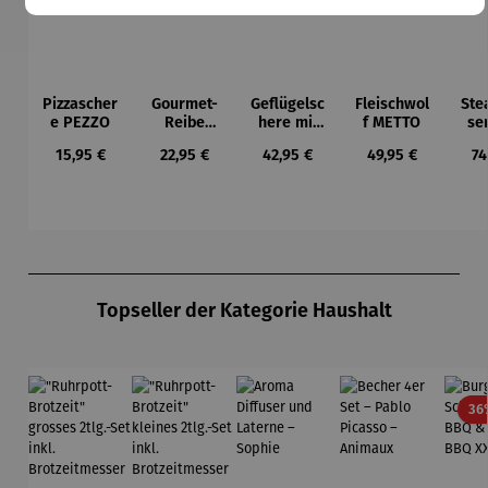
Pizzascher
Gourmet-
Geflügelsc
Fleischwol
Ste
e PEZZO
Reibe
here mit
f METTO
se
FORMAGGI
Feder
Set
Regulärer Preis:
Regulärer Preis:
Regulärer Preis:
Regulärer Preis:
Re
15,95 €
22,95 €
42,95 €
49,95 €
74
O
POLLA
Produktgalerie überspringen
Topseller der Kategorie Haushalt
36