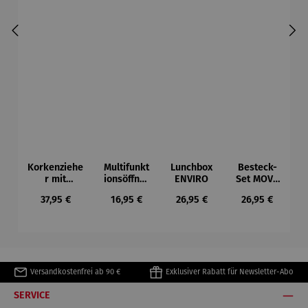
Korkenziehe
Multifunkt
Lunchbox
Besteck-
r mit
ionsöffner
ENVIRO
Set MOVE
integriertem
4 in 1 |
4-teilig
Regulärer Preis:
Regulärer Preis:
Regulärer Preis:
Regulärer Preis
37,95 €
16,95 €
26,95 €
26,95 €
Kapselschne
PRACTICO
ider |
VINOSO
Versandkostenfrei ab 90 €
Exklusiver Rabatt für Newsletter-Abo
SERVICE