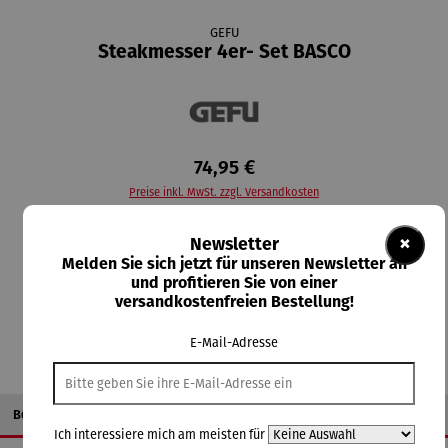
GEFU
Steakmesser 4er- Set BASCO
74,95 €
Preise inkl. MwSt. zzgl. Versandkosten
Lieferzeit: 2-3 Tage
×
Newsletter
Melden Sie sich jetzt für unseren Newsletter an
und profitieren Sie von einer
In den Warenkorb
versandkostenfreien Bestellung!
E-Mail-Adresse
Beschreibung
Ich interessiere mich am meisten für