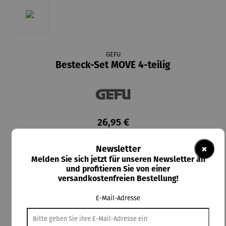
GEFU
Besteck-Set MOVE 4-teilig
26,95 €
Preise inkl. MwSt. zzgl. Versandkosten
×
Newsletter
Melden Sie sich jetzt für unseren Newsletter an
Lieferzeit: 2-3 Tage
und profitieren Sie von einer
versandkostenfreien Bestellung!
In den Warenkorb
E-Mail-Adresse