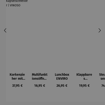
Korkenzie
Multifunkt
Lunchbox
Klappbare
Ste
her mit
ionsöffner
ENVIRO
s
se
integriert
4 in 1 |
Allzweckm
Set
Regulärer Preis:
Regulärer Preis:
Regulärer Preis:
Regulärer Preis:
Re
37,95 €
16,95 €
26,95 €
19,95 €
74
em
PRACTICO
esser
Kapselsch
neider |
VINOSO