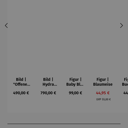
Bild |
Bild |
Figur |
Figur |
Fi
"Offenes
Hydra
Baby Blue
Blaumeise
Bu
Fenster in
(2023),
- Romero
Regulärer Preis:
Regulärer Preis:
Regulärer Preis:
Verkaufspreis:
Re
490,00 €
790,00 €
99,00 €
44,95 €
44
Collioure"
gerahmt –
Britto
Regulärer Preis:
(1905) -
Sabrina
UVP
55,00 €
Henri
Seck
Matisse
Produktgalerie überspringen