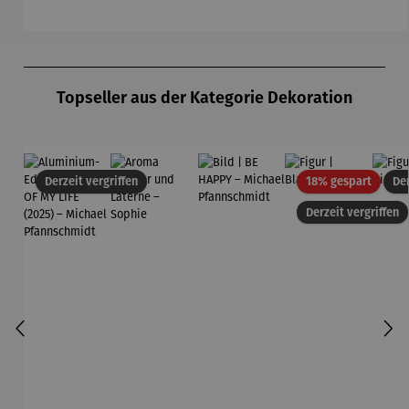
-
Schlumpf
Schlumpfi
Gardemin
ne
Produktgalerie überspringen
Topseller aus der Kategorie Dekoration
Rabatt
Derzeit vergriffen
18% gespart
Der
Derzeit vergriffen