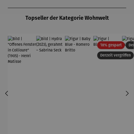
Produktgalerie überspringen
Topseller der Kategorie Wohnwelt
Rabatt
18% gespart
Der
Derzeit vergriffen