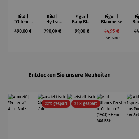
Bild |
Bild |
Figur |
Figur |
Fi
"Offenes
Hydra
Baby Blue
Blaumeise
Bu
Fenster in
(2023),
- Romero
Regulärer Preis:
Regulärer Preis:
Regulärer Preis:
Verkaufspreis:
Re
490,00 €
790,00 €
99,00 €
44,95 €
44
Collioure"
gerahmt –
Britto
Regulärer Preis:
(1905) -
Sabrina
UVP
55,00 €
Henri
Seck
Matisse
Produktgalerie überspringen
Entdecken Sie unsere Neuheiten
Rabatt
Rabatt
22% gespart
25% gespart