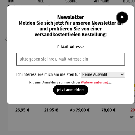
×
Newsletter
Melden Sie sich jetzt für unseren Newsletter an
und profitieren Sie von einer
versandkostenfreien Bestellung!
E-Mail-Adresse
Ich interessiere mich am meisten für
Mit einer Anmeldung stimme ich der
Werbevereinbarung
zu.
Jetzt anmelden!
"Ruhrpott-
"Ruhrpott-
Aroma
Becher
Bu
Durchschnittliche Bewertung von 5 von 5 Sternen
Durchschnittliche Bewertung von 4 vo
Durc
Brotzeit"
Brotzeit"
Diffuser
4er Set –
grosses
kleines
und
Pablo
Sch
Regulärer Preis:
Regulärer Preis:
Regulärer Preis:
Regulärer Preis:
Ve
26,95 €
21,95 €
Ab
79,00 €
78,00 €
29
2tlg.-Set
2tlg.-Set
Laterne –
Picasso –
ock
inkl.
inkl.
Sophie
Animaux
& W
UV
Brotzeitm
Brotzeitm
BB
esser
esser