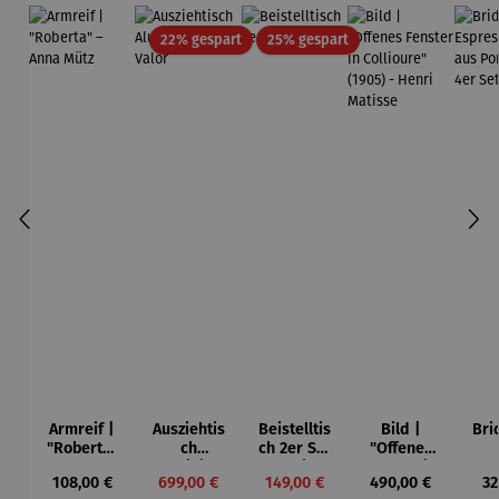
Rabatt
Rabatt
22% gespart
25% gespart
Armreif |
Ausziehtis
Beistelltis
Bild |
Bri
"Roberta"
ch
ch 2er Set
"Offenes
– Anna
Aluminium
– Dalias
Fenster in
Esp
Regulärer Preis:
Verkaufspreis:
Verkaufspreis:
Regulärer Preis:
Re
108,00 €
699,00 €
149,00 €
490,00 €
32
Mütz
– Valor
Collioure"
ech