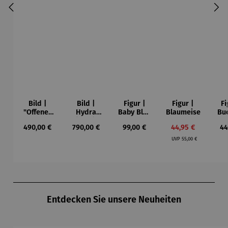
Bild |
Bild |
Figur |
Figur |
Fi
"Offenes
Hydra
Baby Blue
Blaumeise
Bu
Fenster in
(2023),
- Romero
Regulärer Preis:
Regulärer Preis:
Regulärer Preis:
Verkaufspreis:
Re
490,00 €
790,00 €
99,00 €
44,95 €
44
Collioure"
gerahmt –
Britto
Regulärer Preis:
(1905) -
Sabrina
UVP
55,00 €
Henri
Seck
Matisse
Produktgalerie überspringen
Entdecken Sie unsere Neuheiten