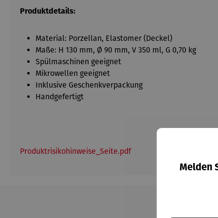
Produktdetails:
Material: Porzellan, Elastomer (Deckel)
Maße: H 130 mm, Ø 90 mm, V 350 ml, G 0,70 kg
Spülmaschinen geeignet
Mikrowellen geeignet
Inklusive Geschenkverpackung
Handgefertigt
Produktrisikohinweise_Seite.pdf
Melden S
Produktgalerie überspringen