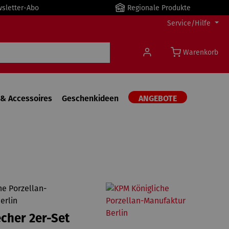
wsletter-Abo
Regionale Produkte
Service/Hilfe
Warenkorb
& Accessoires
Geschenkideen
ANGEBOTE
he Porzellan-
erlin
cher 2er-Set