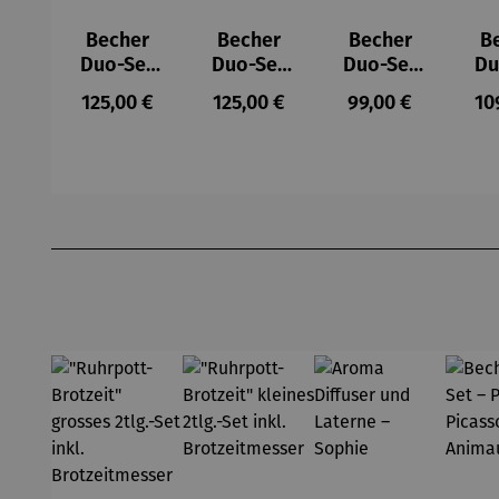
Becher
Becher
Becher
B
Duo-Set
Duo-Set
Duo-Set
Du
No. 2b LAB
No. 2h LAB
No. 1 LAB
No.
Regulärer Preis:
Regulärer Preis:
Regulärer Preis:
Re
125,00 €
125,00 €
99,00 €
10
Produktgalerie überspringen