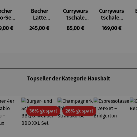
echer
Becher
Currywurs
Currywurs
o-Set
Latte
tschale
tschalen
 1b LAB
Macchiato
KURLAND
Duo-Set
gulärer Preis:
Regulärer Preis:
Regulärer Preis:
Regulärer Prei
9,00 €
245,00 €
85,00 €
169,00 €
Family-Set
mit
KURLAND
Piekern
KURLAND
Topseller der Kategorie Haushalt
Rabatt
Rabatt
36% gespart
26% gespart