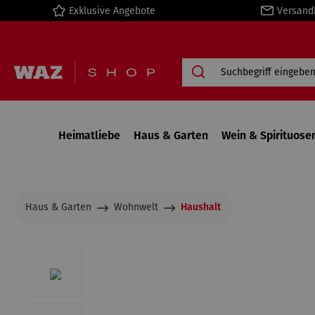
Exklusive Angebote
Versand
springen
Zur Hauptnavigation springen
Heimatliebe
Haus & Garten
Wein & Spirituose
Haus & Garten
Wohnwelt
Haushalt
Bildergalerie überspringen