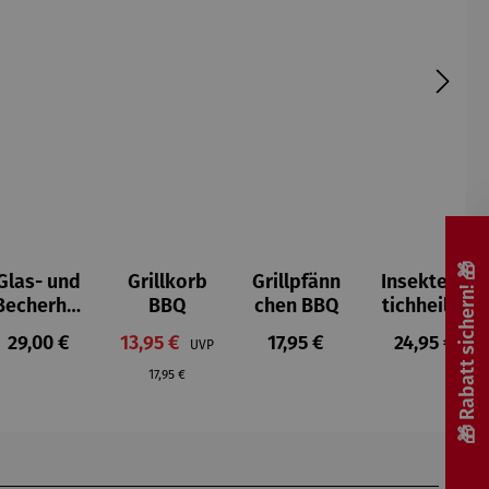
🎁 Rabatt sichern! 🎁
Glas- und
Grillkorb
Grillpfänn
Insektens
Becherhal
BBQ
chen BBQ
tichheiler
ter
s:
Regulärer Preis:
Verkaufspreis:
Regulärer Preis:
Regulärer P
29,00 €
13,95 €
17,95 €
24,95 €
UVP
Regulärer Preis:
17,95 €