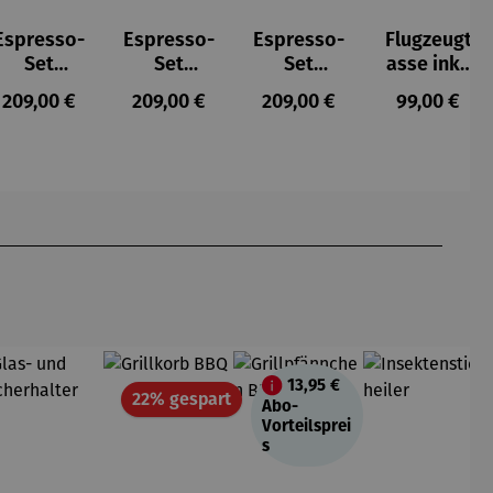
Espresso-
Espresso-
Espresso-
Flugzeugt
Set
Set
Set
asse inkl.
KURLAND
URANIA
URBINO
Geschenk
s:
Regulärer Preis:
Regulärer Preis:
Regulärer Preis:
Regulärer P
209,00 €
209,00 €
209,00 €
99,00 €
karton
13,95 €
Rabatt
22% gespart
Abo-
Vorteilsprei
s