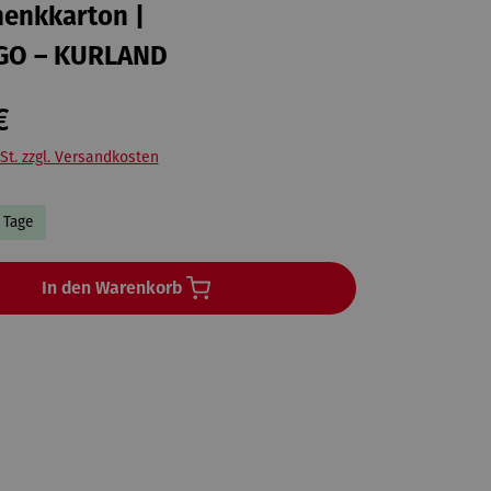
henkkarton |
GO – KURLAND
€
St. zzgl. Versandkosten
3 Tage
In den Warenkorb