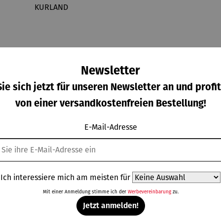
Newsletter
ie sich jetzt für unseren Newsletter an und profit
von einer versandkostenfreien Bestellung!
E-Mail-Adresse
echer
Becher
Currywurs
Espresso-
o-Set
Latte
tschale
Set
Ich interessiere mich am meisten für
 1b LAB
Macchiato
KURLAND
KURLAND
gulärer Preis:
Regulärer Preis:
Regulärer Preis:
Regulärer Prei
9,00 €
245,00 €
85,00 €
209,00 €
Family-Set
Mit einer Anmeldung stimme ich der
Werbevereinbarung
zu.
KURLAND
Jetzt anmelden!