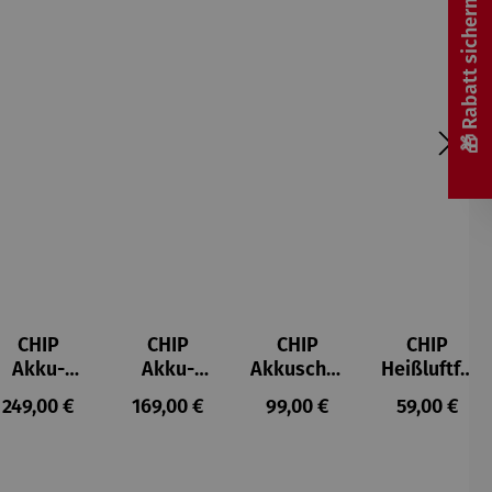
🎁 Rabatt sichern! 🎁
CHIP
CHIP
CHIP
CHIP
Akku-
Akku-
Akkuschra
Heißluftfri
Staubsau
Staubsau
uber
tteuse
s:
Regulärer Preis:
Regulärer Preis:
Regulärer Preis:
Regulärer P
249,00 €
169,00 €
99,00 €
59,00 €
ger
ger DS02
AutoClean