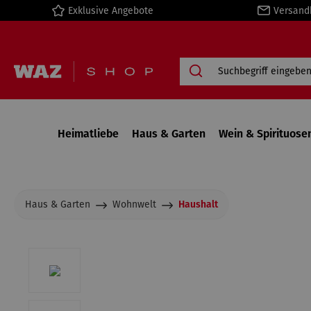
Exklusive Angebote
Versand
springen
Zur Hauptnavigation springen
Heimatliebe
Haus & Garten
Wein & Spirituose
Haus & Garten
Wohnwelt
Haushalt
Bildergalerie überspringen