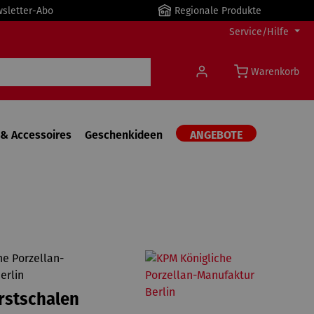
wsletter-Abo
Regionale Produkte
Service/Hilfe
Warenkorb
& Accessoires
Geschenkideen
ANGEBOTE
he Porzellan-
erlin
rstschalen