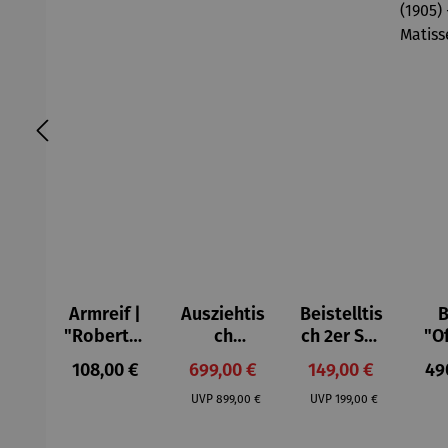
Armreif |
Ausziehtis
Beistelltis
B
"Roberta"
ch
ch 2er Set
"O
– Anna
Aluminium
– Dalias
Fen
Regulärer Preis:
Verkaufspreis:
Verkaufspreis:
Reg
108,00 €
699,00 €
149,00 €
49
Mütz
– Valor
Col
Regulärer Preis:
Regulärer Preis:
(1
UVP
899,00 €
UVP
199,00 €
H
Ma