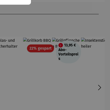
13,95 €
Rabatt
22% gespart
Abo-
Vorteilsprei
s