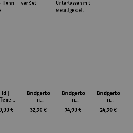
ild |
Bridgerto
Bridgerto
Bridgerto
ffenes
n
n
n
ster in
Espresso
Espressot
Zuckerdo
ulärer Preis:
Regulärer Preis:
Regulärer Preis:
Regulärer Prei
0,00 €
32,90 €
74,90 €
24,90 €
lioure"
becher
assen Set
se aus
905) -
aus
| 4 Tassen
Porzellan
enri
Porzellan
&
tisse
| 4er Set
Untertass