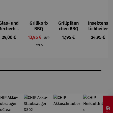
Glas- und
Grillkorb
Grillpfänn
Insektens
Becherhal
BBQ
chen BBQ
tichheiler
ter
s:
Regulärer Preis:
Verkaufspreis:
Regulärer Preis:
Regulärer P
29,00 €
13,95 €
17,95 €
24,95 €
UVP
Regulärer Preis:
17,95 €