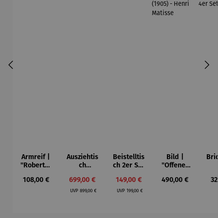
Armreif |
Ausziehtis
Beistelltis
Bild |
Bri
"Roberta"
ch
ch 2er Set
"Offenes
– Anna
Aluminium
– Dalias
Fenster in
Esp
Regulärer Preis:
Verkaufspreis:
Verkaufspreis:
Regulärer Preis:
Re
108,00 €
699,00 €
149,00 €
490,00 €
32
Mütz
– Valor
Collioure"
ech
Regulärer Preis:
Regulärer Preis:
(1905) -
Por
UVP
899,00 €
UVP
199,00 €
Henri
| 4
Matisse