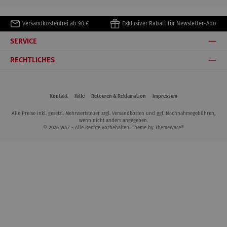
Versandkostenfrei ab 90 €
Exklusiver Rabatt für Newsletter-Abo
SERVICE
RECHTLICHES
Kontakt
Hilfe
Retouren & Reklamation
Impressum
Alle Preise inkl. gesetzl. Mehrwertsteuer zzgl.
Versandkosten
und ggf. Nachnahmegebühren,
wenn nicht anders angegeben.
© 2026 WAZ - Alle Rechte vorbehalten. Theme by
ThemeWare®