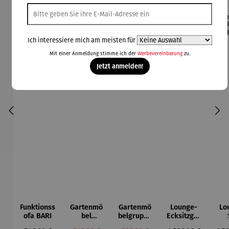
Rabatt
Rabatt
42% gespart
30% gespart
Der
Ich interessiere mich am meisten für
Derzeit vergriffen
Mit einer Anmeldung stimme ich der
Werbevereinbarung
zu.
Jetzt anmelden!
Funktionss
Gartenmö
Gartenmö
Lounge-
Lo
ofa BARI
bel
belgruppe
Ecksitzgru
Lounge
aus
ppe |
D