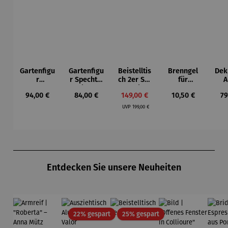
Gartenfigu
Gartenfigu
Beistelltis
Brenngel
Dek
r
r Specht -
ch 2er Set
für
A
Buntspech
Wilson
– Dalias
Gelfeuerst
Regulärer Preis:
Regulärer Preis:
Verkaufspreis:
Regulärer Preis:
Re
94,00 €
84,00 €
149,00 €
10,50 €
79
t Vogel -
Bhire
elle -
Regulärer Preis:
Wilson
FUOCO
UVP
199,00 €
Bhire
Produktgalerie überspringen
Entdecken Sie unsere Neuheiten
Rabatt
Rabatt
22% gespart
25% gespart