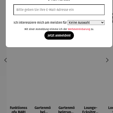
Rabatt
Rabatt
42% gespart
30% gespart
Der
Ich interessiere mich am meisten für
Derzeit vergriffen
Mit einer Anmeldung stimme ich der
Werbevereinbarung
zu.
Jetzt anmelden!
Funktionss
Gartenmö
Gartenmö
Lounge-
Lo
ofa BARI
bel
belgruppe
Ecksitzgru