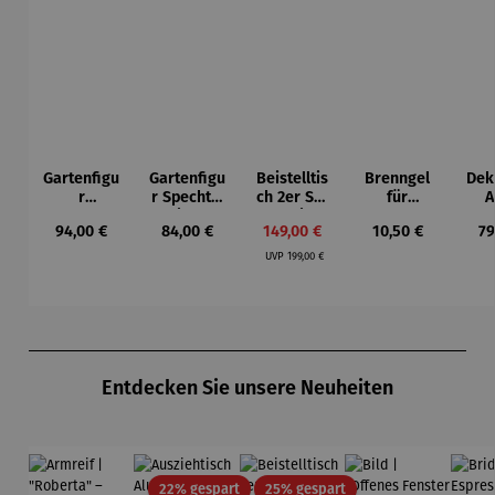
Gartenfigu
Gartenfigu
Beistelltis
Brenngel
Dek
r
r Specht -
ch 2er Set
für
A
Buntspech
Wilson
– Dalias
Gelfeuerst
Regulärer Preis:
Regulärer Preis:
Verkaufspreis:
Regulärer Preis:
Re
94,00 €
84,00 €
149,00 €
10,50 €
79
t Vogel -
Bhire
elle -
Regulärer Preis:
Wilson
FUOCO
UVP
199,00 €
Bhire
Produktgalerie überspringen
Entdecken Sie unsere Neuheiten
Rabatt
Rabatt
22% gespart
25% gespart