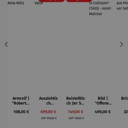
Armreif |
Ausziehtis
Beistelltis
Bild |
Bri
"Roberta"
ch
ch 2er Set
"Offenes
– Anna
Aluminium
– Dalias
Fenster in
Esp
Regulärer Preis:
Verkaufspreis:
Verkaufspreis:
Regulärer Preis:
Re
108,00 €
699,00 €
149,00 €
490,00 €
32
Mütz
– Valor
Collioure"
ech
Regulärer Preis:
Regulärer Preis:
(1905) -
Por
UVP
899,00 €
UVP
199,00 €
Henri
| 4
Matisse