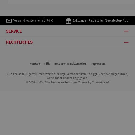
Versandkostenfrei ab 90 €
Exklusiver Rabatt für Newsletter-Abo
SERVICE
RECHTLICHES
Kontakt
Hilfe
Retouren & Reklamation
Impressum
Alle Preise inkl. gesetzl. Mehrwertsteuer zzgl.
Versandkosten
und ggf. Nachnahmegebühren,
wenn nicht anders angegeben.
© 2026 WAZ - Alle Rechte vorbehalten. Theme by
ThemeWare®