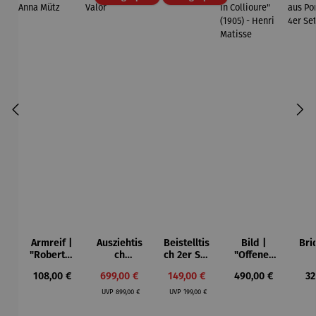
Armreif |
Ausziehtis
Beistelltis
Bild |
Bri
"Roberta"
ch
ch 2er Set
"Offenes
– Anna
Aluminium
– Dalias
Fenster in
Esp
Regulärer Preis:
Verkaufspreis:
Verkaufspreis:
Regulärer Preis:
Re
108,00 €
699,00 €
149,00 €
490,00 €
32
Mütz
– Valor
Collioure"
ech
Regulärer Preis:
Regulärer Preis:
(1905) -
Por
UVP
899,00 €
UVP
199,00 €
Henri
| 4
Matisse