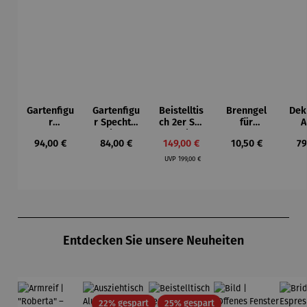
Gartenfigu
Gartenfigu
Beistelltis
Brenngel
Dek
r
r Specht -
ch 2er Set
für
A
Buntspech
Wilson
– Dalias
Gelfeuerst
Regulärer Preis:
Regulärer Preis:
Verkaufspreis:
Regulärer Preis:
Re
94,00 €
84,00 €
149,00 €
10,50 €
79
t Vogel -
Bhire
elle -
Regulärer Preis:
Wilson
FUOCO
UVP
199,00 €
Bhire
Produktgalerie überspringen
Entdecken Sie unsere Neuheiten
Rabatt
Rabatt
22% gespart
25% gespart