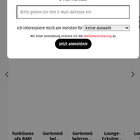
Rabatt
Rabatt
42% gespart
30% gespart
Der
Ich interessiere mich am meisten für
Derzeit vergriffen
Mit einer Anmeldung stimme ich der
Werbevereinbarung
zu.
Jetzt anmelden!
Funktionss
Gartenmö
Gartenmö
Lounge-
Lo
ofa BARI
bel
belgruppe
Ecksitzgru