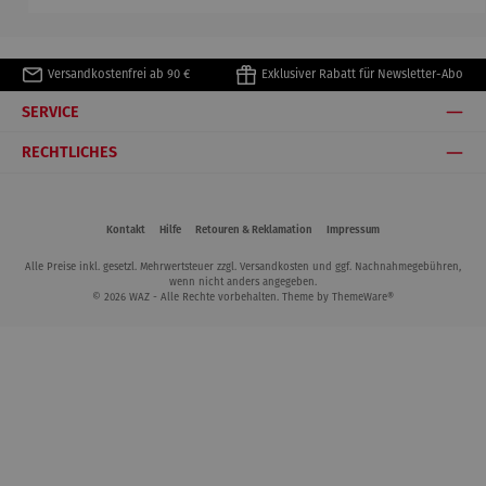
Versandkostenfrei ab 90 €
Exklusiver Rabatt für Newsletter-Abo
SERVICE
RECHTLICHES
Kontakt
Hilfe
Retouren & Reklamation
Impressum
Alle Preise inkl. gesetzl. Mehrwertsteuer zzgl.
Versandkosten
und ggf. Nachnahmegebühren,
wenn nicht anders angegeben.
© 2026 WAZ - Alle Rechte vorbehalten. Theme by
ThemeWare®