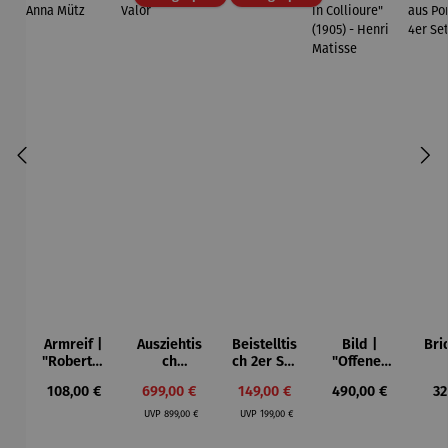
Armreif |
Ausziehtis
Beistelltis
Bild |
Bri
"Roberta"
ch
ch 2er Set
"Offenes
– Anna
Aluminium
– Dalias
Fenster in
Esp
Regulärer Preis:
Verkaufspreis:
Verkaufspreis:
Regulärer Preis:
Re
108,00 €
699,00 €
149,00 €
490,00 €
32
Mütz
– Valor
Collioure"
ech
Regulärer Preis:
Regulärer Preis:
(1905) -
Por
UVP
899,00 €
UVP
199,00 €
Henri
| 4
Matisse