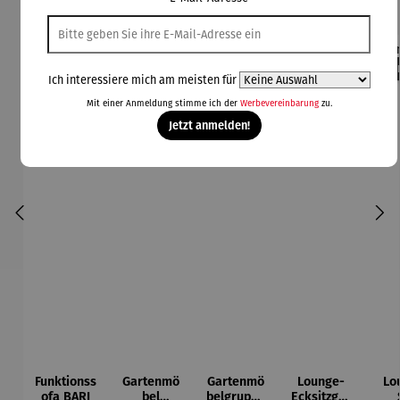
Rabatt
Rabatt
42% gespart
30% gespart
Der
Ich interessiere mich am meisten für
Derzeit vergriffen
Mit einer Anmeldung stimme ich der
Werbevereinbarung
zu.
Jetzt anmelden!
Funktionss
Gartenmö
Gartenmö
Lounge-
Lo
ofa BARI
bel
belgruppe
Ecksitzgru