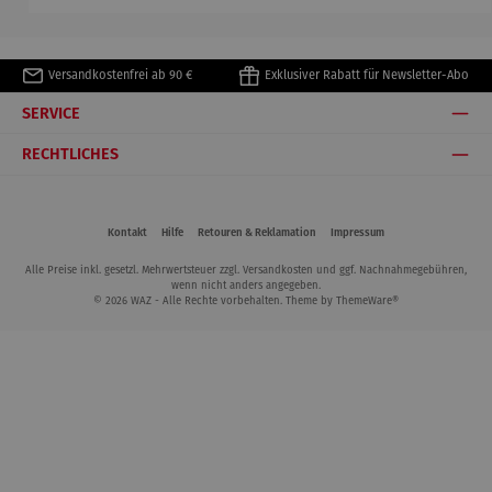
Versandkostenfrei ab 90 €
Exklusiver Rabatt für Newsletter-Abo
SERVICE
RECHTLICHES
Kontakt
Hilfe
Retouren & Reklamation
Impressum
Alle Preise inkl. gesetzl. Mehrwertsteuer zzgl.
Versandkosten
und ggf. Nachnahmegebühren,
wenn nicht anders angegeben.
© 2026 WAZ - Alle Rechte vorbehalten. Theme by
ThemeWare®