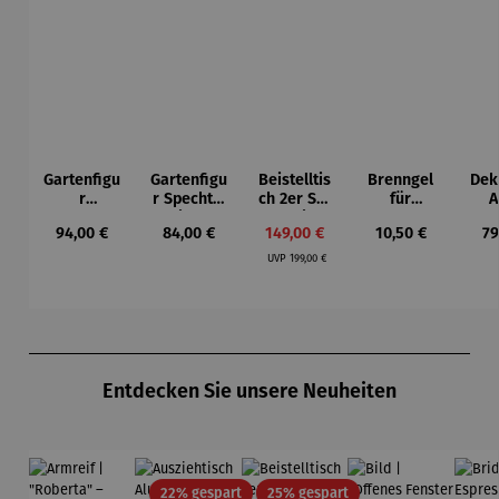
Gartenfigu
Gartenfigu
Beistelltis
Brenngel
Dek
r
r Specht -
ch 2er Set
für
A
Buntspech
Wilson
– Dalias
Gelfeuerst
Regulärer Preis:
Regulärer Preis:
Verkaufspreis:
Regulärer Preis:
Re
94,00 €
84,00 €
149,00 €
10,50 €
79
t Vogel -
Bhire
elle -
Regulärer Preis:
Wilson
FUOCO
UVP
199,00 €
Bhire
Produktgalerie überspringen
Entdecken Sie unsere Neuheiten
Rabatt
Rabatt
22% gespart
25% gespart