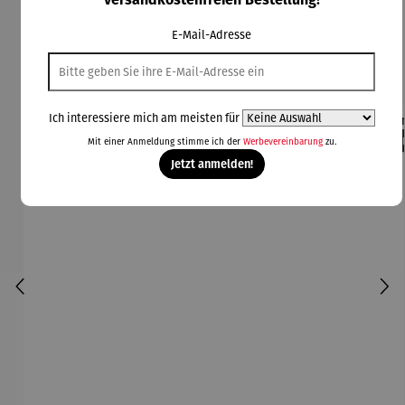
Produktgalerie überspringen
E-Mail-Adresse
Kunden kauften auch
Ich interessiere mich am meisten für
Rabatt
Rabatt
42% gespart
30% gespart
Der
Mit einer Anmeldung stimme ich der
Werbevereinbarung
zu.
Jetzt anmelden!
Derzeit vergriffen