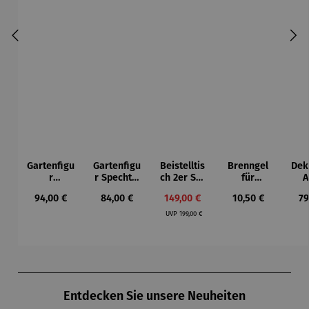
Gartenfigu
Gartenfigu
Beistelltis
Brenngel
Dek
r
r Specht -
ch 2er Set
für
A
Buntspech
Wilson
– Dalias
Gelfeuerst
Regulärer Preis:
Regulärer Preis:
Verkaufspreis:
Regulärer Preis:
Re
94,00 €
84,00 €
149,00 €
10,50 €
79
t Vogel -
Bhire
elle -
Regulärer Preis:
Wilson
FUOCO
UVP
199,00 €
Bhire
Produktgalerie überspringen
Entdecken Sie unsere Neuheiten