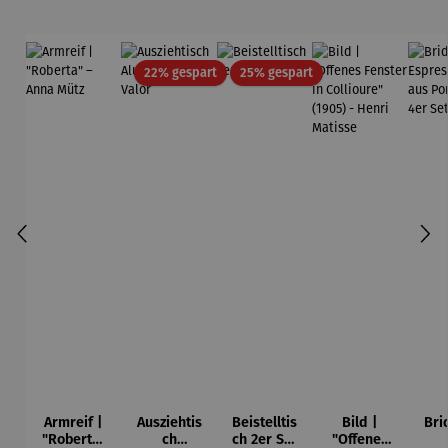
Rabatt
Rabatt
22% gespart
25% gespart
Armreif |
Ausziehtis
Beistelltis
Bild |
Bri
"Roberta"
ch
ch 2er Set
"Offenes