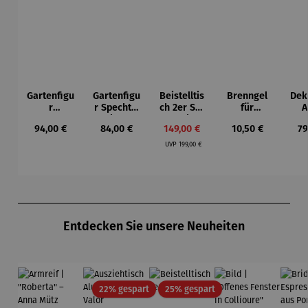
Gartenfigu
Gartenfigu
Beistelltis
Brenngel
Dek
r
r Specht -
ch 2er Set
für
A
Buntspech
Wilson
– Dalias
Gelfeuerst
Regulärer Preis:
Regulärer Preis:
Verkaufspreis:
Regulärer Preis:
Re
94,00 €
84,00 €
149,00 €
10,50 €
79
t Vogel -
Bhire
elle -
Regulärer Preis:
Wilson
FUOCO
UVP
199,00 €
Bhire
Produktgalerie überspringen
Entdecken Sie unsere Neuheiten
Rabatt
Rabatt
22% gespart
25% gespart