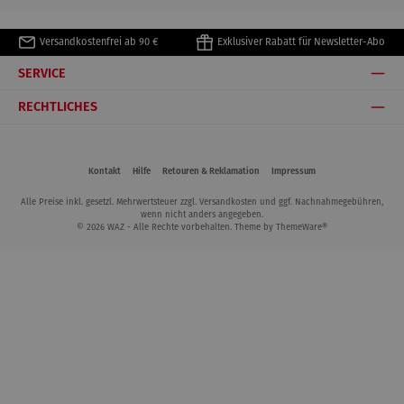
Versandkostenfrei ab 90 €
Exklusiver Rabatt für Newsletter-Abo
SERVICE
RECHTLICHES
Kontakt
Hilfe
Retouren & Reklamation
Impressum
Alle Preise inkl. gesetzl. Mehrwertsteuer zzgl.
Versandkosten
und ggf. Nachnahmegebühren,
wenn nicht anders angegeben.
© 2026 WAZ - Alle Rechte vorbehalten. Theme by
ThemeWare®