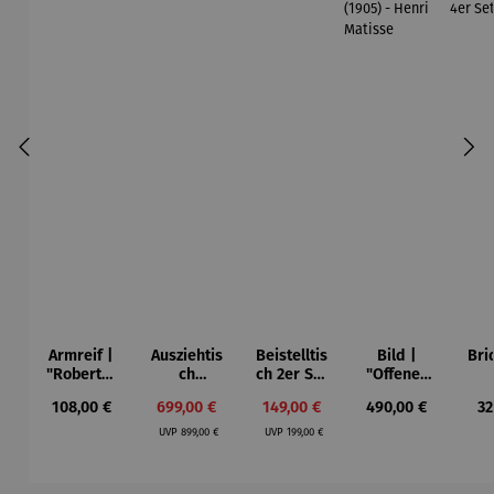
Armreif |
Ausziehtis
Beistelltis
Bild |
Bri
"Roberta"
ch
ch 2er Set
"Offenes
– Anna
Aluminium
– Dalias
Fenster in
Esp
Regulärer Preis:
Verkaufspreis:
Verkaufspreis:
Regulärer Preis:
Re
108,00 €
699,00 €
149,00 €
490,00 €
32
Mütz
– Valor
Collioure"
ech
Regulärer Preis:
Regulärer Preis:
(1905) -
Por
UVP
899,00 €
UVP
199,00 €
Henri
| 4
Matisse