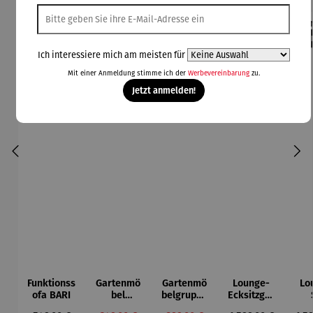
Rabatt
Rabatt
42% gespart
30% gespart
Der
Ich interessiere mich am meisten für
Derzeit vergriffen
Mit einer Anmeldung stimme ich der
Werbevereinbarung
zu.
Jetzt anmelden!
Funktionss
Gartenmö
Gartenmö
Lounge-
Lo
ofa BARI
bel
belgruppe
Ecksitzgru
Lounge
aus
ppe |
D