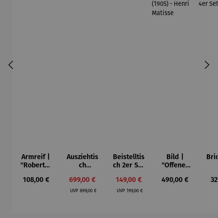
Armreif |
Ausziehtis
Beistelltis
Bild |
Bri
"Roberta"
ch
ch 2er Set
"Offenes
– Anna
Aluminium
– Dalias
Fenster in
Esp
Regulärer Preis:
Verkaufspreis:
Verkaufspreis:
Regulärer Preis:
Re
108,00 €
699,00 €
149,00 €
490,00 €
32
Mütz
– Valor
Collioure"
ech
Regulärer Preis:
Regulärer Preis:
(1905) -
Por
UVP
899,00 €
UVP
199,00 €
Henri
| 4
Matisse