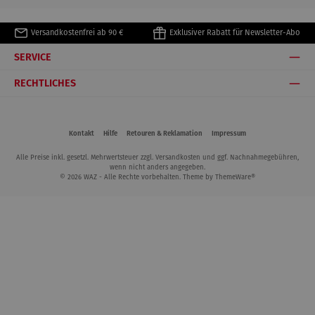
Versandkostenfrei ab 90 €
Exklusiver Rabatt für Newsletter-Abo
SERVICE
RECHTLICHES
Kontakt
Hilfe
Retouren & Reklamation
Impressum
Alle Preise inkl. gesetzl. Mehrwertsteuer zzgl.
Versandkosten
und ggf. Nachnahmegebühren,
wenn nicht anders angegeben.
© 2026 WAZ - Alle Rechte vorbehalten. Theme by
ThemeWare®