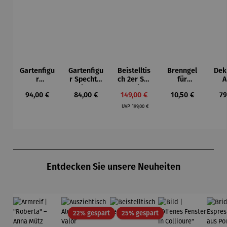
Gartenfigu
Gartenfigu
Beistelltis
Brenngel
Dek
r
r Specht -
ch 2er Set
für
A
Buntspech
Wilson
– Dalias
Gelfeuerst
Regulärer Preis:
Regulärer Preis:
Verkaufspreis:
Regulärer Preis:
Re
94,00 €
84,00 €
149,00 €
10,50 €
79
t Vogel -
Bhire
elle -
Regulärer Preis:
Wilson
FUOCO
UVP
199,00 €
Bhire
Produktgalerie überspringen
Entdecken Sie unsere Neuheiten
Rabatt
Rabatt
22% gespart
25% gespart