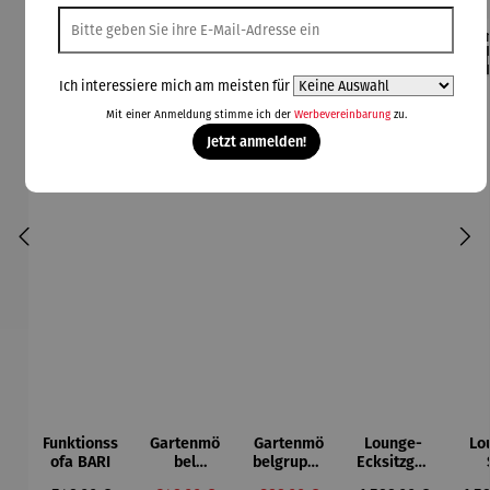
Rabatt
Rabatt
42% gespart
30% gespart
Der
Ich interessiere mich am meisten für
Derzeit vergriffen
Mit einer Anmeldung stimme ich der
Werbevereinbarung
zu.
Jetzt anmelden!
Funktionss
Gartenmö
Gartenmö
Lounge-
Lo
ofa BARI
bel
belgruppe
Ecksitzgru
Lounge
aus
ppe |
D