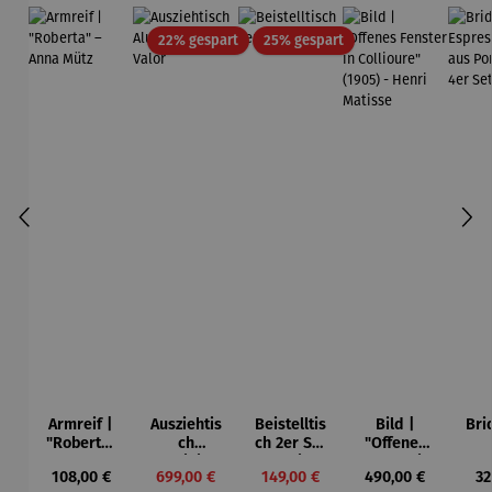
Rabatt
Rabatt
22% gespart
25% gespart
Armreif |
Ausziehtis
Beistelltis
Bild |
Bri
"Roberta"
ch
ch 2er Set
"Offenes
– Anna
Aluminium
– Dalias
Fenster in
Esp
Regulärer Preis:
Verkaufspreis:
Verkaufspreis:
Regulärer Preis:
Re
108,00 €
699,00 €
149,00 €
490,00 €
32
Mütz
– Valor
Collioure"
ech