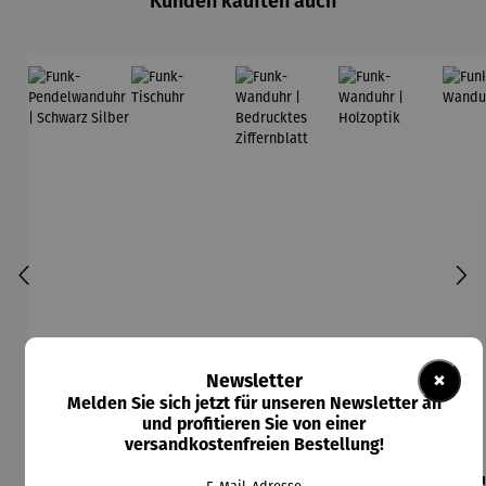
Kunden kauften auch
×
Newsletter
Melden Sie sich jetzt für unseren Newsletter an
und profitieren Sie von einer
versandkostenfreien Bestellung!
Funk-
Funk-
Funk-
Funk-
F