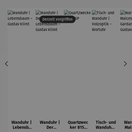
Derzeit vergriffen
Wanduhr |
Wanduhr |
Quartzwec
Tisch- und
Wan
Lebensba
Der
ker 815-
Wanduhr |
Mal